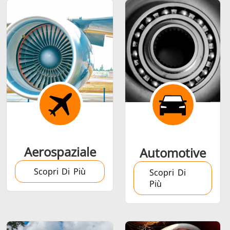
Alluminio
caldo
Calettamento a
caldo
Aerospaziale
Automotive
Scopri Di Più
Generatore &
Generatori ad
Centrali
Scopri Di
Più
Controllore
Induzione
Control