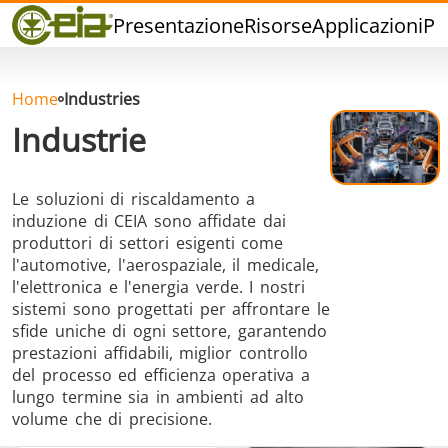
Qualità
Presentazione
Risorse
Applicazioni
Pr
Rivenditori
Eventi
Blog
Home
Industries
FAQ
Industrie
Le soluzioni di riscaldamento a
induzione di CEIA sono affidate dai
produttori di settori esigenti come
Brasatura ad
Saldatura a
Brasatu
l'automotive, l'aerospaziale, il medicale,
Induzione
stagno
Utensil
l'elettronica e l'energia verde. I nostri
sistemi sono progettati per affrontare le
sfide uniche di ogni settore, garantendo
prestazioni affidabili, miglior controllo
del processo ed efficienza operativa a
lungo termine sia in ambienti ad alto
volume che di precisione.
Brasatura
Cap Sealing
Stampagg