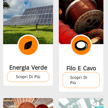
Serie SH
Teste di
Induction 
riscaldamento
Aerospaziale
Automotive
Data Cent
AI
Energia Verde
Filo E Cavo
Scopri Di Più
Scopri Di
Più
Filo e cavo
Fissaggio
Industria
Tubo