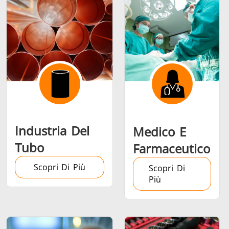
Riscaldamento,
Semiconduttori
Utensil
Ventilazione e
metalli
AC
Industria Del
Medico E
Tubo
Farmaceutico
Scopri Di Più
Scopri Di
Più