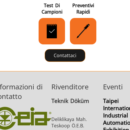
Test Di
Preventivi
Campioni
Rapidi
Contattaci
formazioni di
Rivenditore
Eventi
ontatto
Teknik Döküm
Taipei
Internatio
Industrial
Deliklikaya Mah.
Automati
Teskoop Ö.E.B.
Exhibition