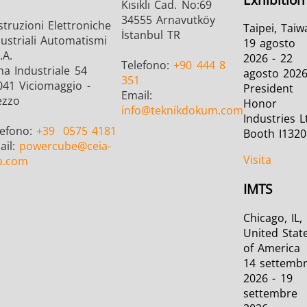
Kısıklı Cad. No:69
34555 Arnavutköy
truzioni Elettroniche
Taipei, Taiw
İstanbul TR
ustriali Automatismi
19 agosto
.A.
2026 - 22
Telefono:
+90 444 8
na Industriale 54
agosto 202
351
041 Viciomaggio -
President
Email:
ezzo
Honor
info
@teknikdokum.com
Industries L
lefono:
+39
0575 4181
Booth I1320
ail:
powercube
@ceia-
Visita
a.com
IMTS
Chicago, IL,
United Stat
of America
14 settemb
2026 - 19
settembre