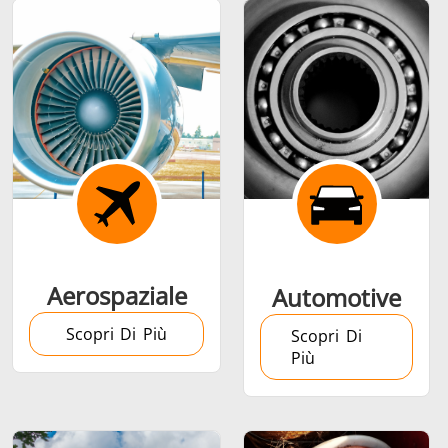
Calettamento a
caldo
Aerospaziale
Automotive
Generatore &
Generatori ad
Centrali
Scopri Di Più
Controllore
Induzione
Control
Scopri Di
Più