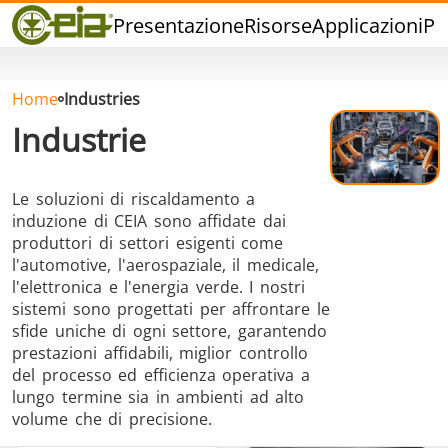
Qualità
Presentazione
Risorse
Applicazioni
Pr
Eventi
Blog
FAQ
Home
Industries
Industrie
Le soluzioni di riscaldamento a
induzione di CEIA sono affidate dai
Brasatura ad
Saldatura a
Brasatu
produttori di settori esigenti come
Induzione
stagno
Utensil
l'automotive, l'aerospaziale, il medicale,
l'elettronica e l'energia verde. I nostri
sistemi sono progettati per affrontare le
sfide uniche di ogni settore, garantendo
prestazioni affidabili, miglior controllo
del processo ed efficienza operativa a
lungo termine sia in ambienti ad alto
Brasatura
Cap Sealing
Stampagg
volume che di precisione.
Alluminio
caldo