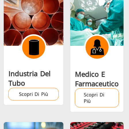
Riscaldamento,
Semiconduttori
Utensil
Ventilazione e
metalli
AC
Industria Del
Medico E
Tubo
Farmaceutico
Scopri Di Più
Scopri Di
Più