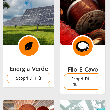
Serie SH
Teste di
Induction 
riscaldamento
Aerospaziale
Automotive
Data Cent
AI
Energia Verde
Filo E Cavo
Scopri Di Più
Scopri Di
Più
Filo e cavo
Fissaggio
Industria
Tubo