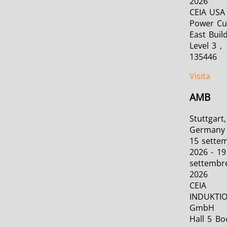
2026
CEIA USA 
Power C
East Build
Level 3 ,
135446
Visita
AMB
Stuttgart,
Germany
15 sette
2026 - 19
settembr
2026
CEIA
INDUKTI
GmbH
Hall 5 Bo