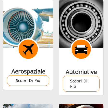
Alluminio
caldo
Calettamento a
caldo
Aerospaziale
Automotive
Scopri Di Più
Generatore &
Generatori ad
Centrali
Scopri Di
Più
Controllore
Induzione
Control