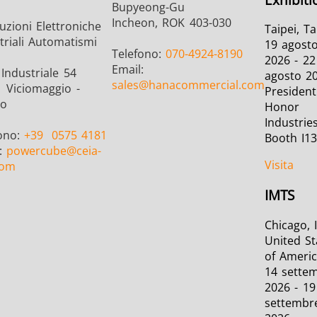
Bupyeong-Gu
Incheon, ROK 403-030
uzioni Elettroniche
Taipei, T
triali Automatismi
19 agost
Telefono:
070-4924-8190
2026 - 22
Email:
Industriale 54
agosto 2
sales
@hanacommercial.com
 Viciomaggio -
President
zo
Honor
Industries
fono:
+39
0575 4181
Booth I1
l:
powercube
@ceia-
Visita
com
IMTS
Chicago, I
United St
of Ameri
14 sette
2026 - 19
settembr