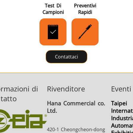
Test Di
Preventivi
Campioni
Rapidi
Contattaci
ormazioni di
Rivenditore
Eventi
tatto
Hana Commercial co.
Taipei
Ltd.
Internat
Industri
Automat
420-1 Cheongcheon-dong
Exhibiti