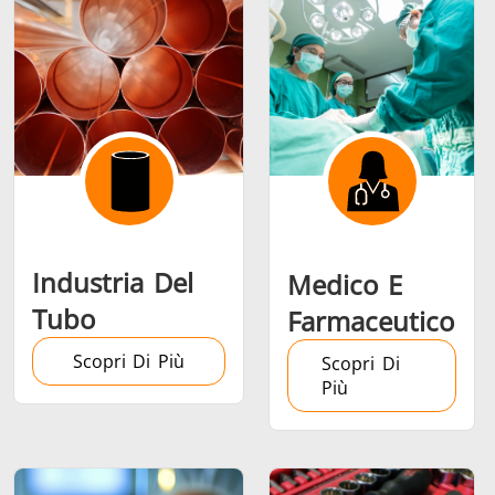
Riscaldamento,
Semiconduttori
Utensil
Ventilazione e
metalli
AC
Industria Del
Medico E
Tubo
Farmaceutico
Scopri Di Più
Scopri Di
Più