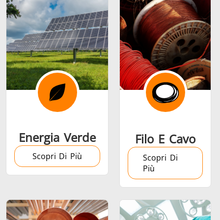
Serie SH
Teste di
Induction 
riscaldamento
Aerospaziale
Automotive
Data Cent
AI
Energia Verde
Filo E Cavo
Scopri Di Più
Scopri Di
Più
Filo e cavo
Fissaggio
Industria
Tubo