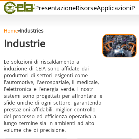
Qualità
Presentazione
Risorse
Applicazioni
Pr
Rivenditori
Eventi
Blog
Home
Industries
FAQ
Industrie
Le soluzioni di riscaldamento a
induzione di CEIA sono affidate dai
produttori di settori esigenti come
Brasatura ad
Saldatura a
Brasatu
l'automotive, l'aerospaziale, il medicale,
Induzione
stagno
Utensil
l'elettronica e l'energia verde. I nostri
sistemi sono progettati per affrontare le
sfide uniche di ogni settore, garantendo
prestazioni affidabili, miglior controllo
del processo ed efficienza operativa a
lungo termine sia in ambienti ad alto
volume che di precisione.
Brasatura
Cap Sealing
Stampagg