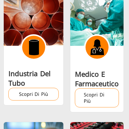
Riscaldamento,
Semiconduttori
Utensil
Ventilazione e
metalli
AC
Industria Del
Medico E
Tubo
Farmaceutico
Scopri Di Più
Scopri Di
Più