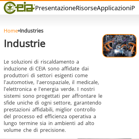
Qualità
Presentazione
Risorse
Applicazioni
Pr
Eventi
Blog
FAQ
Home
Industries
Industrie
Le soluzioni di riscaldamento a
induzione di CEIA sono affidate dai
Brasatura ad
Saldatura a
Brasatu
produttori di settori esigenti come
Induzione
stagno
Utensil
l'automotive, l'aerospaziale, il medicale,
l'elettronica e l'energia verde. I nostri
sistemi sono progettati per affrontare le
sfide uniche di ogni settore, garantendo
prestazioni affidabili, miglior controllo
del processo ed efficienza operativa a
lungo termine sia in ambienti ad alto
Brasatura
Cap Sealing
Stampagg
volume che di precisione.
Alluminio
caldo