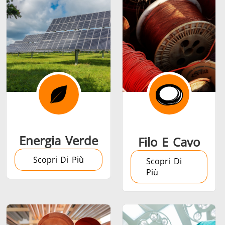
Serie SH
Teste di
Induction 
riscaldamento
Aerospaziale
Automotive
Data Cent
AI
Energia Verde
Filo E Cavo
Scopri Di Più
Scopri Di
Più
Filo e cavo
Fissaggio
Industria
Tubo