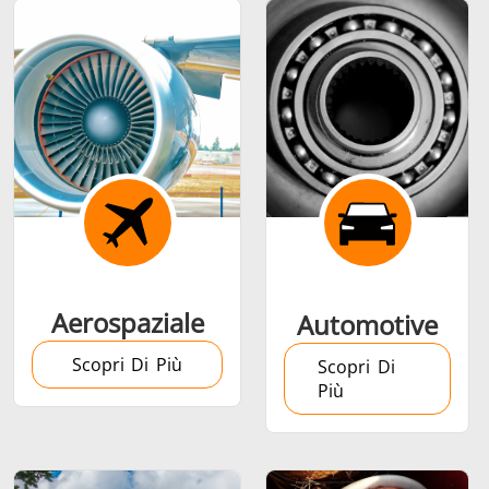
Calettamento a
caldo
Aerospaziale
Automotive
Generatore &
Generatori ad
Centrali
Scopri Di Più
Controllore
Induzione
Control
Scopri Di
Più