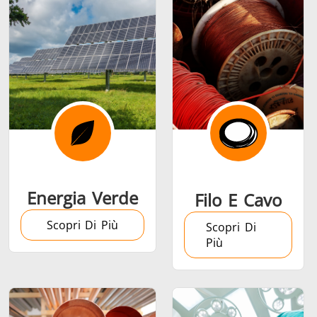
Serie SH
Teste di
Induction 
riscaldamento
Aerospaziale
Automotive
Data Cent
AI
Energia Verde
Filo E Cavo
Scopri Di Più
Scopri Di
Più
Filo e cavo
Fissaggio
Industria
Tubo