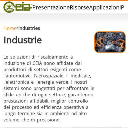
Qualità
Presentazione
Risorse
Applicazioni
Pr
Rivenditori
Eventi
Blog
Home
Industries
FAQ
Industrie
Le soluzioni di riscaldamento a
induzione di CEIA sono affidate dai
produttori di settori esigenti come
Brasatura ad
Saldatura a
Brasatu
l'automotive, l'aerospaziale, il medicale,
Induzione
stagno
Utensil
l'elettronica e l'energia verde. I nostri
sistemi sono progettati per affrontare le
sfide uniche di ogni settore, garantendo
prestazioni affidabili, miglior controllo
del processo ed efficienza operativa a
lungo termine sia in ambienti ad alto
volume che di precisione.
Brasatura
Cap Sealing
Stampagg