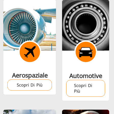
Alluminio
caldo
Calettamento a
caldo
Aerospaziale
Automotive
Scopri Di Più
Generatore &
Generatori ad
Centrali
Scopri Di
Più
Controllore
Induzione
Control