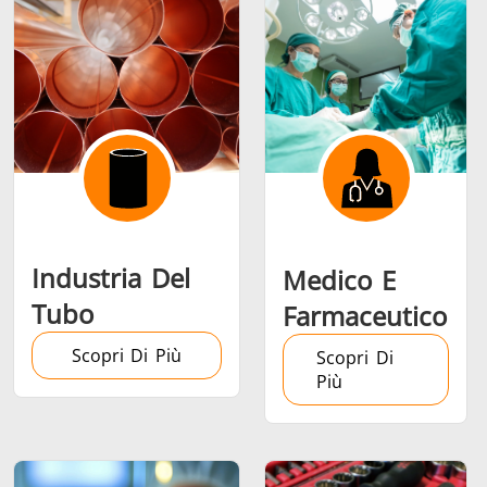
Riscaldamento,
Semiconduttori
Utensil
Ventilazione e
metalli
AC
Industria Del
Medico E
Tubo
Farmaceutico
Scopri Di Più
Scopri Di
Più