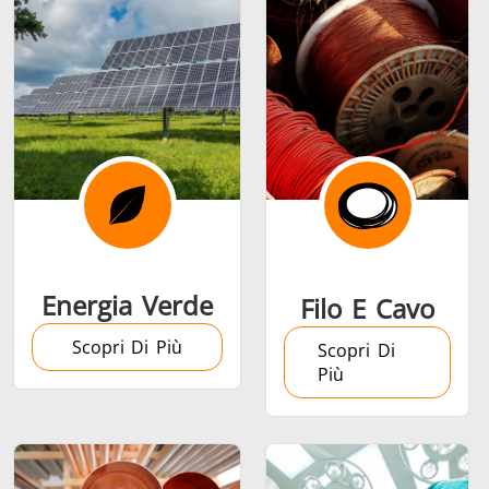
Serie SH
Teste di
Induction 
riscaldamento
Aerospaziale
Automotive
Data Cent
AI
Energia Verde
Filo E Cavo
Scopri Di Più
Scopri Di
Più
Filo e cavo
Fissaggio
Industria
Tubo