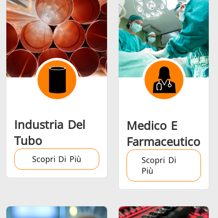
Riscaldamento,
Semiconduttori
Utensil
Ventilazione e
metalli
AC
Industria Del
Medico E
Tubo
Farmaceutico
Scopri Di Più
Scopri Di
Più