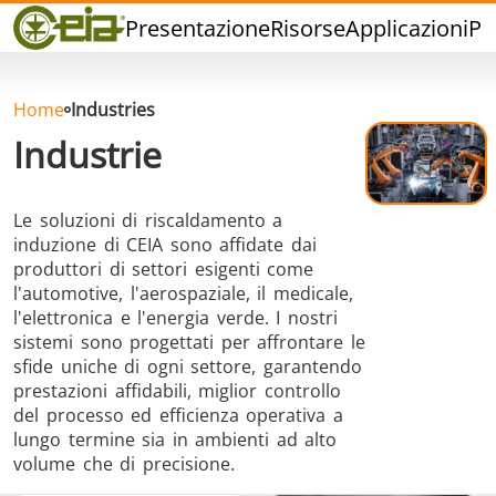
Qualità
Presentazione
Risorse
Applicazioni
Pr
Eventi
Blog
FAQ
Home
Industries
Industrie
Le soluzioni di riscaldamento a
induzione di CEIA sono affidate dai
Brasatura ad
Saldatura a
Brasatu
produttori di settori esigenti come
Induzione
stagno
Utensil
l'automotive, l'aerospaziale, il medicale,
l'elettronica e l'energia verde. I nostri
sistemi sono progettati per affrontare le
sfide uniche di ogni settore, garantendo
prestazioni affidabili, miglior controllo
del processo ed efficienza operativa a
lungo termine sia in ambienti ad alto
Brasatura
Cap Sealing
Stampagg
volume che di precisione.
Alluminio
caldo