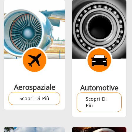
Calettamento a
caldo
Aerospaziale
Automotive
Generatore &
Generatori ad
Centrali
Scopri Di Più
Controllore
Induzione
Control
Scopri Di
Più