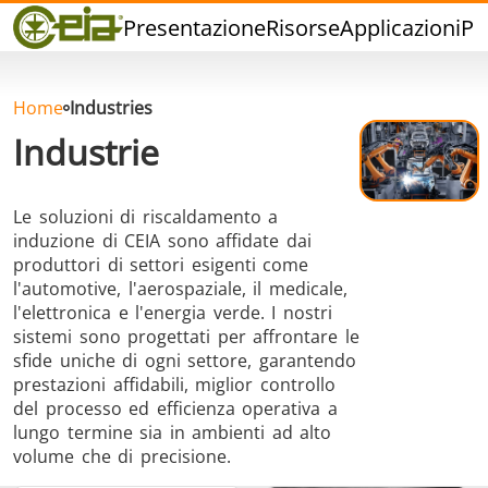
Qualità
Presentazione
Risorse
Applicazioni
Pr
Eventi
Blog
FAQ
Home
Industries
Industrie
Le soluzioni di riscaldamento a
induzione di CEIA sono affidate dai
Brasatura ad
Saldatura a
Brasatu
produttori di settori esigenti come
Induzione
stagno
Utensil
l'automotive, l'aerospaziale, il medicale,
l'elettronica e l'energia verde. I nostri
sistemi sono progettati per affrontare le
sfide uniche di ogni settore, garantendo
prestazioni affidabili, miglior controllo
del processo ed efficienza operativa a
lungo termine sia in ambienti ad alto
Brasatura
Cap Sealing
Stampagg
volume che di precisione.
Alluminio
caldo