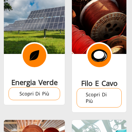
Serie SH
Teste di
Induction 
riscaldamento
Aerospaziale
Automotive
Data Cent
AI
Energia Verde
Filo E Cavo
Scopri Di Più
Scopri Di
Più
Filo e cavo
Fissaggio
Industria
Tubo