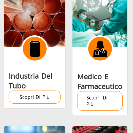
Riscaldamento,
Semiconduttori
Utensil
Ventilazione e
metalli
AC
Industria Del
Medico E
Tubo
Farmaceutico
Scopri Di Più
Scopri Di
Più