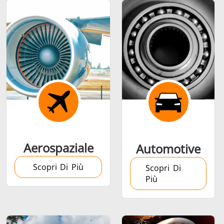
Calettamento a
caldo
Aerospaziale
Automotive
Generatore &
Generatori ad
Centrali
Scopri Di Più
Controllore
Induzione
Control
Scopri Di
Più