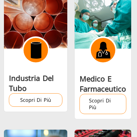
Riscaldamento,
Semiconduttori
Utensil
Ventilazione e
metalli
AC
Industria Del
Medico E
Tubo
Farmaceutico
Scopri Di Più
Scopri Di
Più