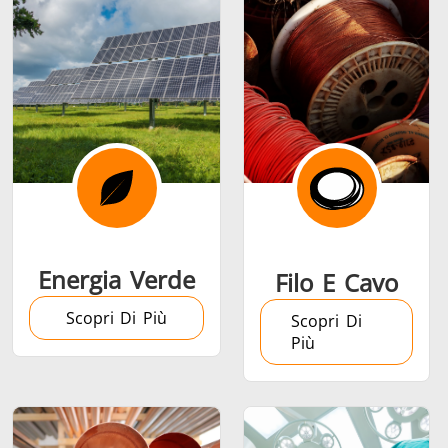
Serie SH
Teste di
Induction 
riscaldamento
Aerospaziale
Automotive
Data Cent
AI
Energia Verde
Filo E Cavo
Scopri Di Più
Scopri Di
Più
Filo e cavo
Fissaggio
Industria
Tubo