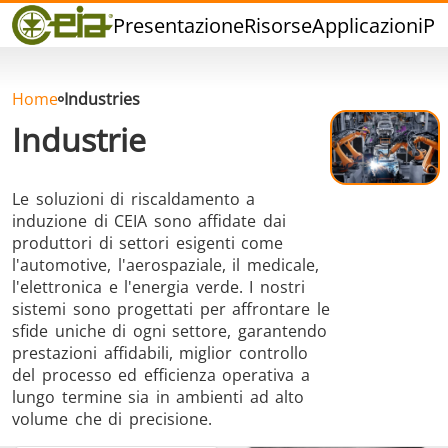
Qualità
Presentazione
Risorse
Applicazioni
Pr
Eventi
Blog
FAQ
Home
Industries
Industrie
Le soluzioni di riscaldamento a
induzione di CEIA sono affidate dai
Brasatura ad
Saldatura a
Brasatu
produttori di settori esigenti come
Induzione
stagno
Utensil
l'automotive, l'aerospaziale, il medicale,
l'elettronica e l'energia verde. I nostri
sistemi sono progettati per affrontare le
sfide uniche di ogni settore, garantendo
prestazioni affidabili, miglior controllo
del processo ed efficienza operativa a
lungo termine sia in ambienti ad alto
Brasatura
Cap Sealing
Stampagg
volume che di precisione.
Alluminio
caldo