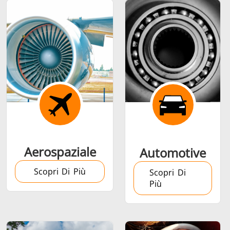
Calettamento a
caldo
Aerospaziale
Automotive
Generatore &
Generatori ad
Centrali
Scopri Di Più
Controllore
Induzione
Control
Scopri Di
Più