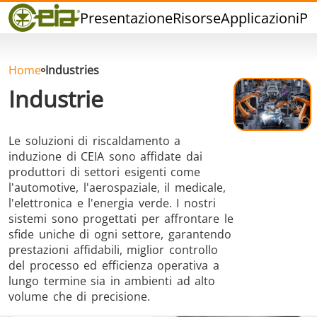
Qualità
Presentazione
Risorse
Applicazioni
Pr
Eventi
Blog
FAQ
Home
Industries
Industrie
Le soluzioni di riscaldamento a
induzione di CEIA sono affidate dai
Brasatura ad
Saldatura a
Brasatu
produttori di settori esigenti come
Induzione
stagno
Utensil
l'automotive, l'aerospaziale, il medicale,
l'elettronica e l'energia verde. I nostri
sistemi sono progettati per affrontare le
sfide uniche di ogni settore, garantendo
prestazioni affidabili, miglior controllo
del processo ed efficienza operativa a
lungo termine sia in ambienti ad alto
Brasatura
Cap Sealing
Stampagg
volume che di precisione.
Alluminio
caldo