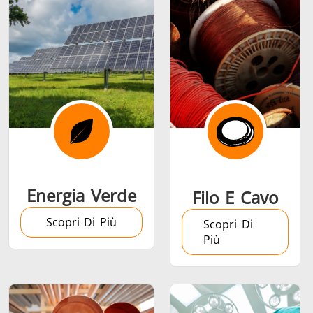
Serie SH
Teste di
Induction 
riscaldamento
Aerospaziale
Automotive
Data Cent
AI
Energia Verde
Filo E Cavo
Scopri Di Più
Scopri Di
Più
Filo e cavo
Fissaggio
Industria
Tubo