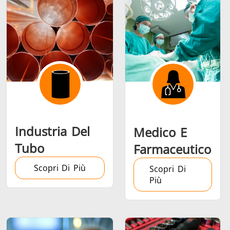
Riscaldamento,
Semiconduttori
Utensil
Ventilazione e
metalli
AC
Industria Del
Medico E
Tubo
Farmaceutico
Scopri Di Più
Scopri Di
Più