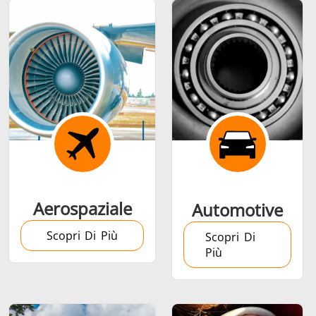
Calettamento a
caldo
Aerospaziale
Automotive
Generatore &
Generatori ad
Centrali
Scopri Di Più
Controllore
Induzione
Control
Scopri Di
Più