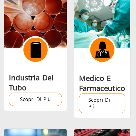
Riscaldamento,
Semiconduttori
Utensil
Ventilazione e
metalli
AC
Industria Del
Medico E
Tubo
Farmaceutico
Scopri Di Più
Scopri Di
Più