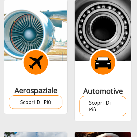
Calettamento a
caldo
Aerospaziale
Automotive
Generatore &
Generatori ad
Centrali
Scopri Di Più
Controllore
Induzione
Control
Scopri Di
Più