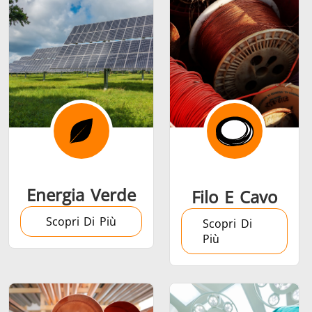
Serie SH
Teste di
Induction 
riscaldamento
Aerospaziale
Automotive
Data Cent
AI
Energia Verde
Filo E Cavo
Scopri Di Più
Scopri Di
Più
Filo e cavo
Fissaggio
Industria
Tubo