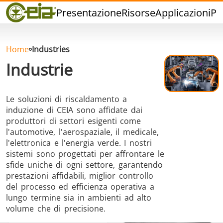
Qualità
Presentazione
Risorse
Applicazioni
Pr
Eventi
Blog
FAQ
Home
Industries
Industrie
Le soluzioni di riscaldamento a
induzione di CEIA sono affidate dai
Brasatura ad
Saldatura a
Brasatu
produttori di settori esigenti come
Induzione
stagno
Utensil
l'automotive, l'aerospaziale, il medicale,
l'elettronica e l'energia verde. I nostri
sistemi sono progettati per affrontare le
sfide uniche di ogni settore, garantendo
prestazioni affidabili, miglior controllo
del processo ed efficienza operativa a
lungo termine sia in ambienti ad alto
Brasatura
Cap Sealing
Stampagg
volume che di precisione.
Alluminio
caldo