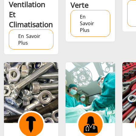
Ventilation
Verte
Et
En
Climatisation
Savoir
Plus
En Savoir
Outils
Semi-
Tube et t
Plus
métalliques
conducteurs