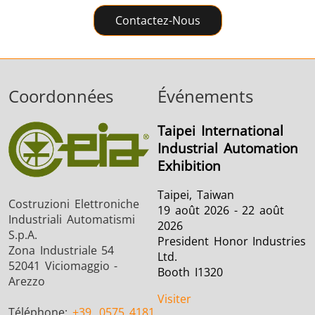
Contactez-Nous
Coordonnées
Événements
Taipei International
Industrial Automation
Exhibition
Taipei, Taiwan
Costruzioni Elettroniche
19 août 2026 - 22 août
Industriali Automatismi
2026
S.p.A.
President Honor Industries
Zona Industriale 54
Ltd.
52041 Viciomaggio -
Booth I1320
Arezzo
Visiter
Téléphone:
+39
0575 4181