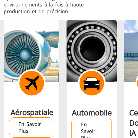
environnements à la fois à haute
production et de précision.
Frettage
Générateur et
Générateurs
Centrale
Contrôleur
Contrô
Aérospatiale
Automobile
Ce
Do
En Savoir
En
Plus
Savoir
IA