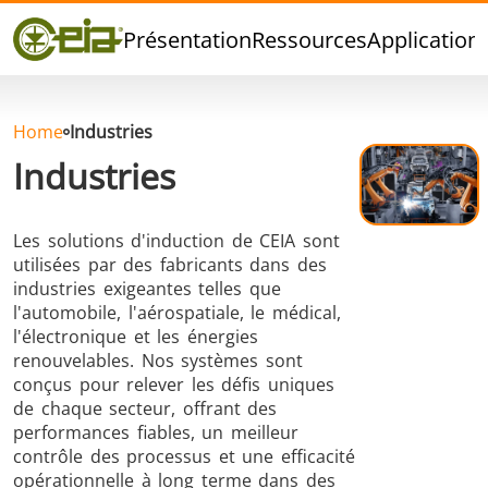
Qualité
Présentation
Ressources
Application
Événements
Blog
FAQ
Home
Industries
Industries
Les solutions d'induction de CEIA sont
Brasage Argent
Brasage Etain
Brasage O
utilisées par des fabricants dans des
industries exigeantes telles que
l'automobile, l'aérospatiale, le médical,
l'électronique et les énergies
renouvelables. Nos systèmes sont
conçus pour relever les défis uniques
de chaque secteur, offrant des
performances fiables, un meilleur
Brasage
Thermoscellage
Formage
contrôle des processus et une efficacité
Aluminium
chaud
opérationnelle à long terme dans des