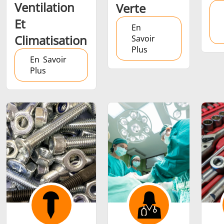
Ventilation
Verte
Et
En
Climatisation
Savoir
Plus
En Savoir
Outils
Semi-
Tube et t
Plus
métalliques
conducteurs