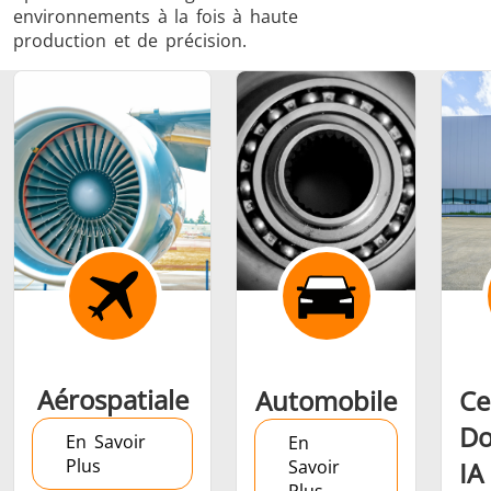
environnements à la fois à haute
production et de précision.
Frettage
Générateur et
Générateurs
Centrale
Contrôleur
Contrô
Aérospatiale
Automobile
Ce
Do
En Savoir
En
Plus
Savoir
IA