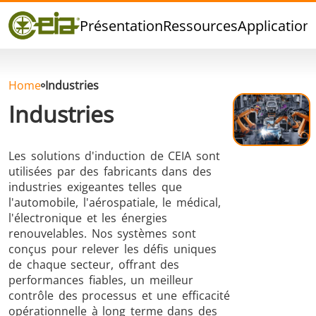
Qualité
Présentation
Ressources
Application
Événements
Blog
FAQ
Home
Industries
Industries
Les solutions d'induction de CEIA sont
Brasage Argent
Brasage Etain
Brasage O
utilisées par des fabricants dans des
industries exigeantes telles que
l'automobile, l'aérospatiale, le médical,
l'électronique et les énergies
renouvelables. Nos systèmes sont
conçus pour relever les défis uniques
de chaque secteur, offrant des
performances fiables, un meilleur
Brasage
Thermoscellage
Formage
contrôle des processus et une efficacité
Aluminium
chaud
opérationnelle à long terme dans des