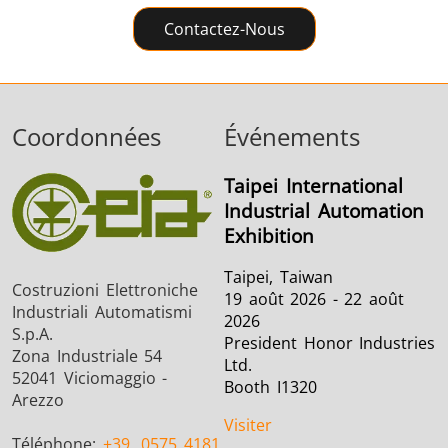
Contactez-Nous
Coordonnées
Événements
Taipei International
Industrial Automation
Exhibition
Taipei, Taiwan
Costruzioni Elettroniche
19 août 2026 - 22 août
Industriali Automatismi
2026
S.p.A.
President Honor Industries
Zona Industriale 54
Ltd.
52041 Viciomaggio -
Booth I1320
Arezzo
Visiter
Téléphone:
+39
0575 4181