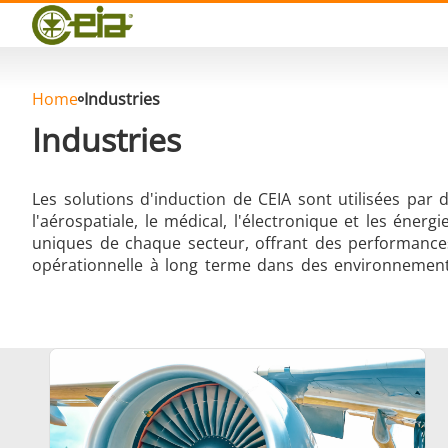
Qualité
Événements
Blog
FAQ
Home
Industries
Industries
Les solutions d'induction de CEIA sont utilisées par 
l'aérospatiale, le médical, l'électronique et les éne
Brasage Argent
uniques de chaque secteur, offrant des performances 
opérationnelle à long terme dans des environnements
Brasage Aluminium
T