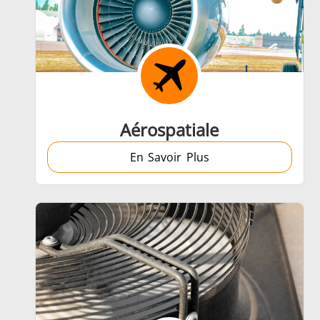
Frettage
Aérospatiale
En Savoir Plus
Générateur et Contrôleur
Série SH
T