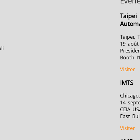
Évén
Taipei 
Automa
Taipei, 
19 août
li
Presiden
Booth I
Visiter
IMTS
Chicago,
14 sept
CEIA US
East Bui
Visiter