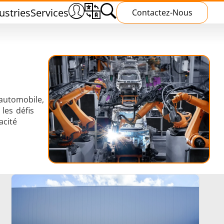
ustries
Services
Contactez-Nous
'automobile,
les défis
s
Traitement Thermique
acité
ud
Polymérisation par induction