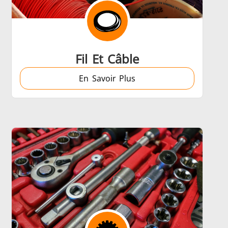
 et IA
Chauffage, Ventilation et
Climatisation
Fil Et Câble
En Savoir Plus
Médical et pharma
u
Véhicules électriques