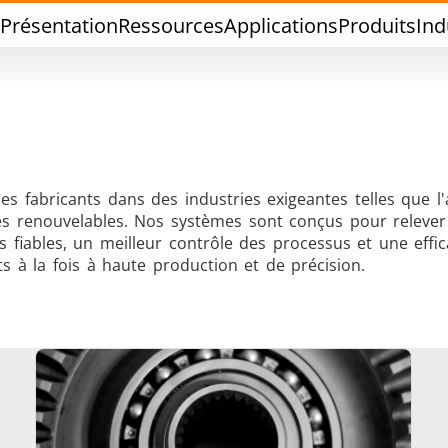
Présentation
Ressources
Applications
Produits
Ind
des fabricants dans des industries exigeantes telles que l
rgies renouvelables. Nos systèmes sont conçus pour relever 
Brasage Etain
Brasage Outil
fiables, un meilleur contrôle des processus et une effic
 à la fois à haute production et de précision.
hermoscellage
Formage à cha