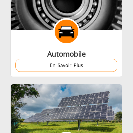
Automobile
En Savoir Plus
Générateurs
Centrales de Con
êtes de chauffe
Bobines à Induc