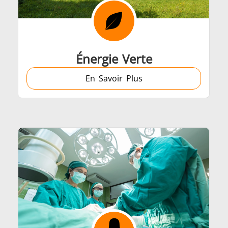
Automobile
Centres de données
Énergie Verte
En Savoir Plus
Fil et câble
Fixation
mi-conducteurs
Tube et tuya