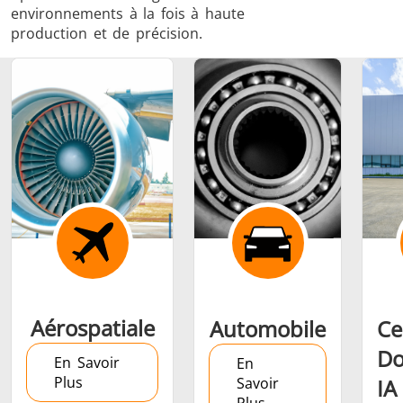
environnements à la fois à haute
production et de précision.
Frettage
Générateur et
Générateurs
Centrale
Contrôleur
Contrô
Aérospatiale
Automobile
Ce
Do
En Savoir
En
Plus
Savoir
IA