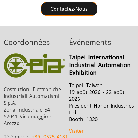
Contactez-Nous
Coordonnées
Événements
Taipei International
Industrial Automation
Exhibition
Taipei, Taiwan
Costruzioni Elettroniche
19 août 2026 - 22 août
Industriali Automatismi
2026
S.p.A.
President Honor Industries
Zona Industriale 54
Ltd.
52041 Viciomaggio -
Booth I1320
Arezzo
Visiter
Téléphone:
+39
0575 4181