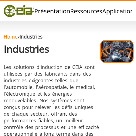
Qualité
Présentation
Ressources
Application
Événements
Blog
FAQ
Home
Industries
Industries
Les solutions d'induction de CEIA sont
Brasage Argent
Brasage Etain
Brasage O
utilisées par des fabricants dans des
industries exigeantes telles que
l'automobile, l'aérospatiale, le médical,
l'électronique et les énergies
renouvelables. Nos systèmes sont
conçus pour relever les défis uniques
de chaque secteur, offrant des
performances fiables, un meilleur
Brasage
Thermoscellage
Formage
contrôle des processus et une efficacité
Aluminium
chaud
opérationnelle à long terme dans des