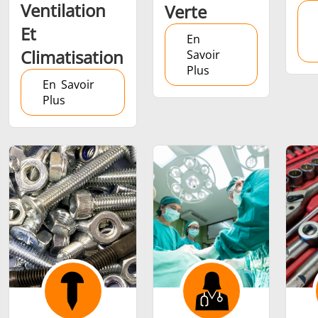
Ventilation
Verte
Et
En
Climatisation
Savoir
Plus
En Savoir
Outils
Semi-
Tube et t
Plus
métalliques
conducteurs