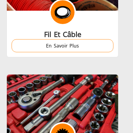
 et IA
Chauffage, Ventilation et
Climatisation
Fil Et Câble
En Savoir Plus
Médical et pharma
u
Véhicules électriques