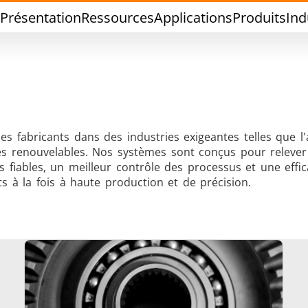
Présentation
Ressources
Applications
Produits
Ind
des fabricants dans des industries exigeantes telles que l
rgies renouvelables. Nos systèmes sont conçus pour relever 
Brasage Etain
Brasage Outil
fiables, un meilleur contrôle des processus et une effic
 à la fois à haute production et de précision.
hermoscellage
Formage à cha