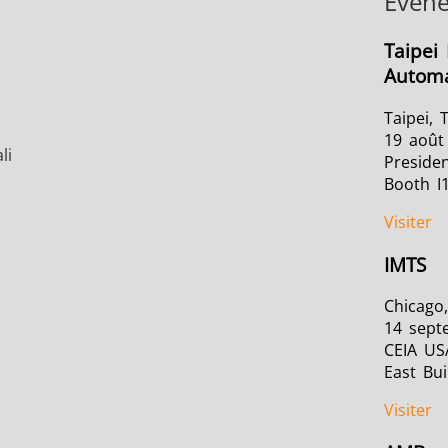
Évén
Taipei 
Automa
Taipei, 
19 août
li
Presiden
Booth I
Visiter
IMTS
Chicago,
14 sept
CEIA US
East Bui
Visiter