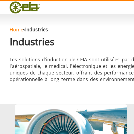
Qualité
Événements
Blog
FAQ
Home
Industries
Industries
Les solutions d'induction de CEIA sont utilisées par 
l'aérospatiale, le médical, l'électronique et les éne
Brasage Argent
uniques de chaque secteur, offrant des performances 
opérationnelle à long terme dans des environnements
Brasage Aluminium
T