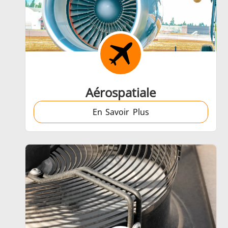
Frettage
Aérospatiale
En Savoir Plus
Générateur et Contrôleur
Série SH
T