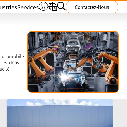
ustries
Services
Contactez-Nous
'automobile,
les défis
s
Traitement Thermique
acité
ud
Polymérisation par induction