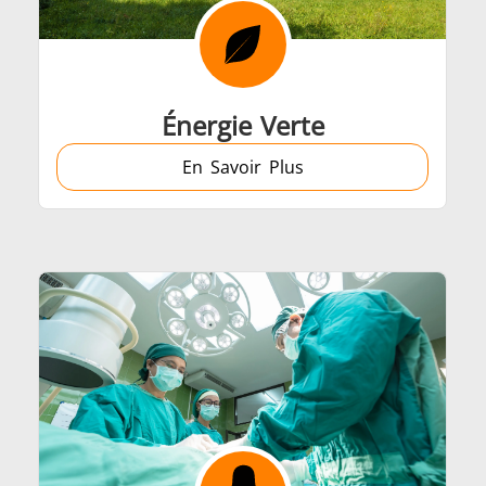
Automobile
Centres de données
Énergie Verte
En Savoir Plus
Fil et câble
Fixation
mi-conducteurs
Tube et tuya