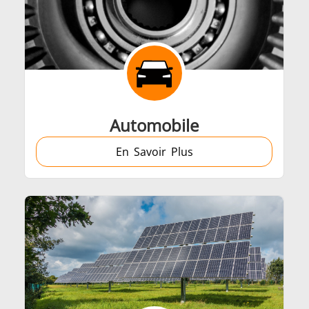
Automobile
En Savoir Plus
Générateurs
Centrales de Con
êtes de chauffe
Bobines à Induc