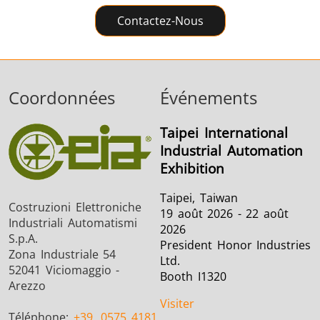
Contactez-Nous
Coordonnées
Événements
Taipei International
Industrial Automation
Exhibition
Taipei, Taiwan
Costruzioni Elettroniche
19 août 2026 - 22 août
Industriali Automatismi
2026
S.p.A.
President Honor Industries
Zona Industriale 54
Ltd.
52041 Viciomaggio -
Booth I1320
Arezzo
Visiter
Téléphone:
+39
0575 4181