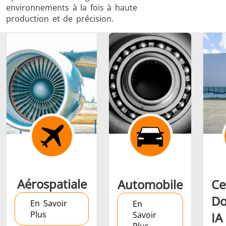
environnements à la fois à haute
production et de précision.
Frettage
Générateur et
Générateurs
Centrale
Contrôleur
Contrô
Aérospatiale
Automobile
Ce
Do
En Savoir
En
Plus
Savoir
IA