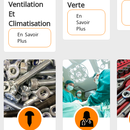
Ventilation
Verte
Et
En
Climatisation
Savoir
Plus
En Savoir
Outils
Semi-
Tube et t
Plus
métalliques
conducteurs