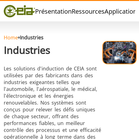
Qualité
Présentation
Ressources
Application
Événements
Blog
FAQ
Home
Industries
Industries
Les solutions d'induction de CEIA sont
Brasage Argent
Brasage Etain
Brasage O
utilisées par des fabricants dans des
industries exigeantes telles que
l'automobile, l'aérospatiale, le médical,
l'électronique et les énergies
renouvelables. Nos systèmes sont
conçus pour relever les défis uniques
de chaque secteur, offrant des
performances fiables, un meilleur
Brasage
Thermoscellage
Formage
contrôle des processus et une efficacité
Aluminium
chaud
opérationnelle à long terme dans des