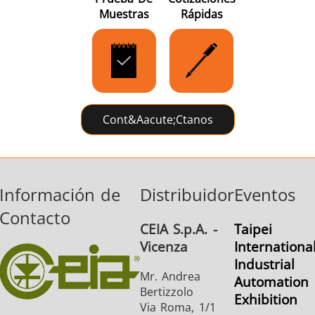
Muestras
Rápidas
Serie SH
Cabezales de
Bobinas
calentamiento
Inducci
Cont&aacute;ctanos
Aeroespacial
Automotriz
Cable 
alambr
Información de
Distribuidor
Eventos
Contacto
CEIA S.p.A. -
Taipei
Vicenza
Internationa
Industrial
Mr. Andrea
Automation
Bertizzolo
Energía verde
Herramientas
HVAC
Exhibition
Via Roma, 1/1
metálicas