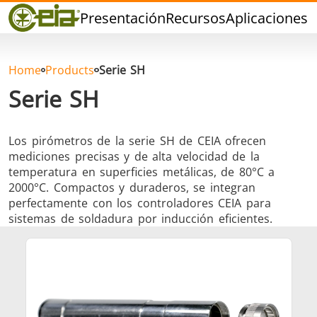
Calidad
Presentación
Recursos
Aplicaciones
P
Distribuidores
Eventos
Blog
Home
Products
Serie SH
FAQ
Serie SH
Los pirómetros de la serie SH de CEIA ofrecen
mediciones precisas y de alta velocidad de la
temperatura en superficies metálicas, de 80°C a
Soldadura dura
Soldadura con
Soldadur
2000°C. Compactos y duraderos, se integran
Estaño
Herramie
perfectamente con los controladores CEIA para
sistemas de soldadura por inducción eficientes.
Soldadura de
Sellado
Conformad