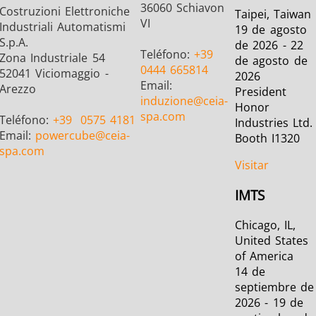
36060 Schiavon
Costruzioni Elettroniche
Taipei, Taiwan
VI
Industriali Automatismi
19 de agosto
S.p.A.
de 2026 - 22
Teléfono:
+39
Zona Industriale 54
de agosto de
0444 665814
52041 Viciomaggio -
2026
Email:
Arezzo
President
induzione
@ceia-
Honor
Semiconductor
Sujetador
Tubo y tu
spa.com
Teléfono:
+39
0575 4181
Industries Ltd.
Email:
powercube
@ceia-
Booth I1320
spa.com
Visitar
IMTS
Chicago, IL,
United States
of America
14 de
septiembre de
2026 - 19 de