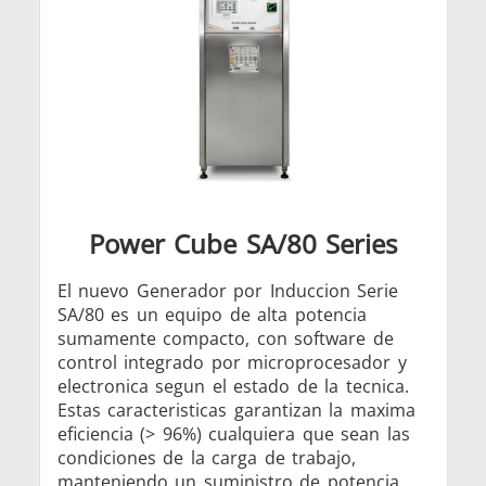
Aluminio
calient
Ajuste por
contracción
Power Cube SA/80 Series
El nuevo Generador por Induccion Serie
SA/80 es un equipo de alta potencia
sumamente compacto, con software de
control integrado por microprocesador y
Generador y
Generadores
Centrale
electronica segun el estado de la tecnica.
Controlador
Contro
Estas caracteristicas garantizan la maxima
eficiencia (> 96%) cualquiera que sean las
condiciones de la carga de trabajo,
manteniendo un suministro de potencia