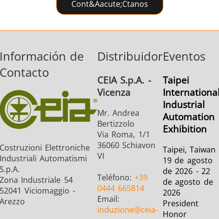
Cont&aacute;ctanos
Información de
Distribuidor
Eventos
Contacto
Semiconductor
Sujetador
Tubo y tu
CEIA S.p.A. -
Taipei
Vicenza
Internationa
Industrial
Mr. Andrea
Automation
Bertizzolo
Exhibition
Via Roma, 1/1
36060 Schiavon
Costruzioni Elettroniche
Taipei, Taiwan
VI
Industriali Automatismi
19 de agosto
S.p.A.
de 2026 - 22
Teléfono:
+39
Zona Industriale 54
de agosto de
0444 665814
52041 Viciomaggio -
2026
Email:
Arezzo
President
induzione
@ceia-
Honor