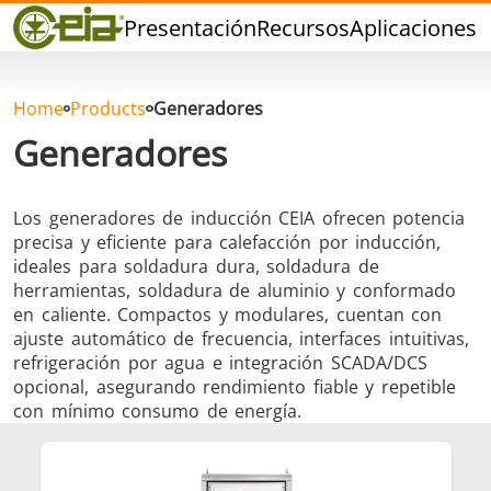
Calidad
Presentación
Recursos
Aplicaciones
P
Distribuidores
Eventos
Blog
Home
Products
Generadores
FAQ
Generadores
Los generadores de inducción CEIA ofrecen potencia
precisa y eficiente para calefacción por inducción,
ideales para soldadura dura, soldadura de
Soldadura dura
Soldadura con
Soldadur
herramientas, soldadura de aluminio y conformado
Estaño
Herramie
en caliente. Compactos y modulares, cuentan con
ajuste automático de frecuencia, interfaces intuitivas,
refrigeración por agua e integración SCADA/DCS
opcional, asegurando rendimiento fiable y repetible
con mínimo consumo de energía.
Soldadura de
Sellado
Conformad