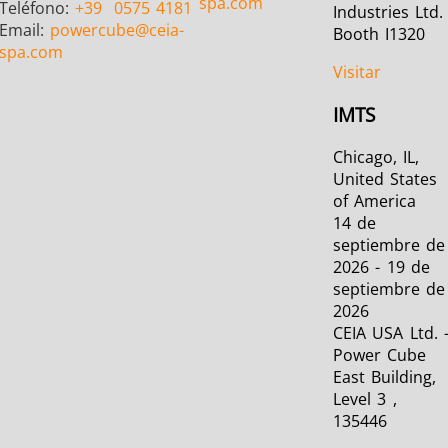
spa.com
Teléfono:
+39
0575 4181
Industries Ltd.
Email:
powercube
@ceia-
Booth I1320
spa.com
Visitar
IMTS
Chicago, IL,
United States
of America
14 de
septiembre de
2026 - 19 de
septiembre de
2026
CEIA USA Ltd. 
Power Cube
East Building,
Level 3 ,
135446