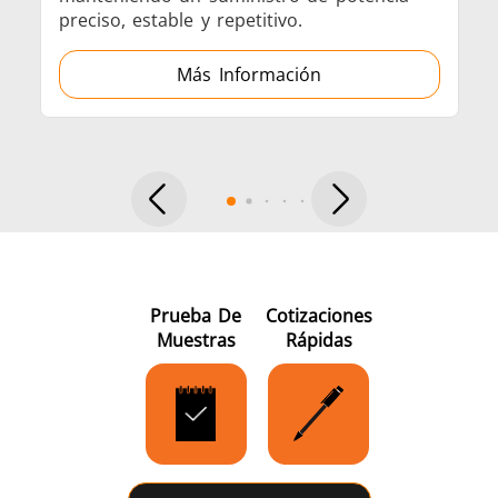
preciso, estable y repetitivo.
Más Información
Serie SH
Cabezales de
Bobinas
calentamiento
Inducci
Aeroespacial
Automotriz
Cable 
alambr
Prueba De
Cotizaciones
Muestras
Rápidas
Energía verde
Herramientas
HVAC
metálicas