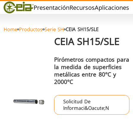
Calidad
Presentación
Recursos
Aplicaciones
P
Distribuidores
Eventos
Blog
Home
Productos
Serie SH
CEIA SH15/SLE
FAQ
CEIA SH15/SLE
Pirómetros compactos para
la medida de superficies
metálicas entre 80°C y
Soldadura dura
Soldadura con
Soldadur
2000°C
Estaño
Herramie
Solicitud De
Informaci&oacute;n
Soldadura de
Sellado
Conformad