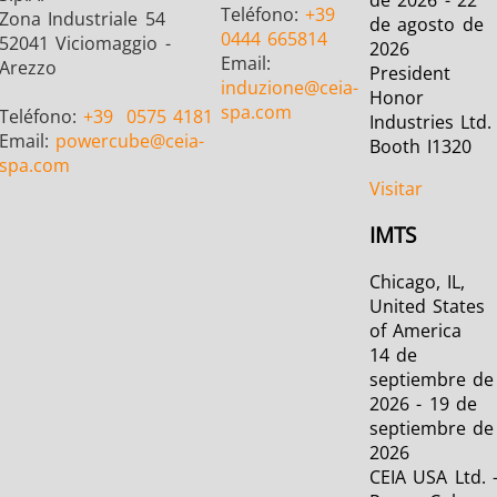
Teléfono:
+39
Zona Industriale 54
de agosto de
0444 665814
52041 Viciomaggio -
2026
Email:
Arezzo
President
induzione
@ceia-
Honor
spa.com
Teléfono:
+39
0575 4181
Industries Ltd.
Email:
powercube
@ceia-
Booth I1320
spa.com
Semiconductor
Sujetador
Tubo y tu
Visitar
IMTS
Chicago, IL,
United States
of America
14 de
septiembre de
2026 - 19 de
septiembre de
2026
CEIA USA Ltd. 