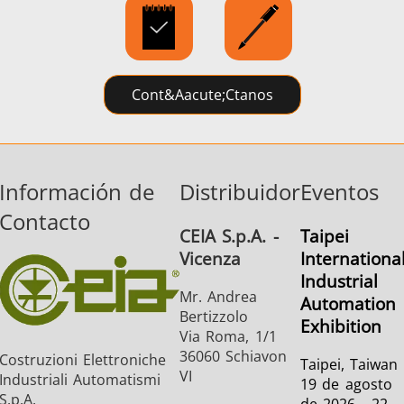
Serie SH
Cabezales de
Bobinas
calentamiento
Inducci
Cont&aacute;ctanos
Información de
Distribuidor
Eventos
Aeroespacial
Automotriz
Cable 
Contacto
alambr
CEIA S.p.A. -
Taipei
Vicenza
Internationa
Industrial
Mr. Andrea
Automation
Bertizzolo
Exhibition
Via Roma, 1/1
36060 Schiavon
Costruzioni Elettroniche
Taipei, Taiwan
Energía verde
Herramientas
HVAC
VI
Industriali Automatismi
19 de agosto
metálicas
S.p.A.
de 2026 - 22