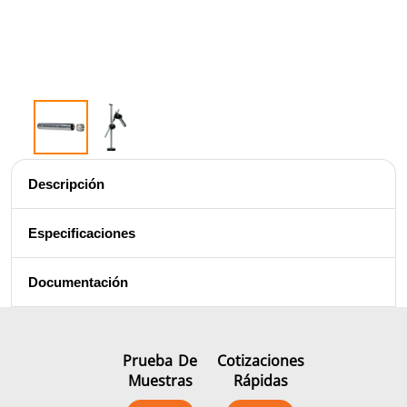
Aluminio
calient
Ajuste por
Descripción
contracción
Especificaciones
Documentación
Generador y
Generadores
Centrale
Controlador
Contro
Prueba De
Cotizaciones
Muestras
Rápidas