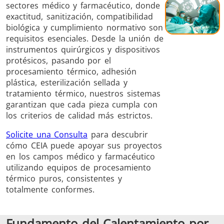
sectores médico y farmacéutico, donde
Aluminio
calient
exactitud, sanitización, compatibilidad
biológica y cumplimiento normativo son
requisitos esenciales. Desde la unión de
instrumentos quirúrgicos y dispositivos
protésicos, pasando por el
procesamiento térmico, adhesión
plástica, esterilización sellada y
Ajuste por
tratamiento térmico, nuestros sistemas
contracción
garantizan que cada pieza cumpla con
los criterios de calidad más estrictos.
Solicite una Consulta
para descubrir
cómo CEIA puede apoyar sus proyectos
en los campos médico y farmacéutico
Generador y
Generadores
Centrale
utilizando equipos de procesamiento
térmico puros, consistentes y
Controlador
Contro
totalmente conformes.
Fundamento del Calentamiento por