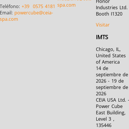
Honor
spa.com
Teléfono:
+39
0575 4181
Industries Ltd.
Email:
powercube
@ceia-
Booth I1320
spa.com
Visitar
IMTS
Chicago, IL,
United States
of America
14 de
septiembre de
2026 - 19 de
septiembre de
2026
CEIA USA Ltd. 
Power Cube
East Building,
Level 3 ,
135446