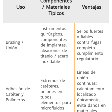
Componentes
Uso
/ Materiales
Ventajas
Típicos
Instrumentos
Sellos fuertes
quirúrgicos,
y fiables
componentes
Brazing /
contra fugas;
de implantes,
Unión
completo
aleaciones de
cumplimiento
titanio / acero
regulatorio
inoxidable
Líneas de
unión
Extremos de
continuas;
catéteres,
Adhesión de
calentamiento
uniones en
Catéter y
localizado
tubos,
Polímeros
únicamente;
elementos para
evita daños en
microfluidos
materiales