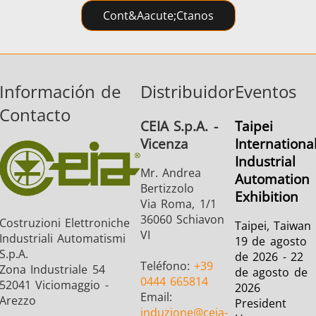
Cont&aacute;ctanos
Información de
Distribuidor
Eventos
Contacto
CEIA S.p.A. -
Taipei
Vicenza
Internationa
Industrial
Mr. Andrea
Automation
Bertizzolo
Exhibition
Via Roma, 1/1
36060 Schiavon
Costruzioni Elettroniche
Taipei, Taiwan
VI
Industriali Automatismi
19 de agosto
S.p.A.
de 2026 - 22
Teléfono:
+39
Zona Industriale 54
de agosto de
0444 665814
52041 Viciomaggio -
2026
Email:
Arezzo
President
induzione
@ceia-