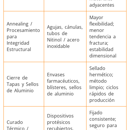
adyacentes
Mayor
Annealing /
flexibilidad;
Agujas, cánulas,
Procesamiento
menor
tubos de
para
tendencia a
Nitinol / acero
Integridad
fractura;
inoxidable
Estructural
estabilidad
dimensional
Sellado
Envases
hermético;
Cierre de
farmacéuticos,
método
Tapas y Sellos
blísteres, sellos
limpio; ciclos
de Aluminio
de aluminio
rápidos de
producción
Fijado
Dispositivos
consistente;
Curado
protésicos
seguro para
Térmico /
recubiertos,