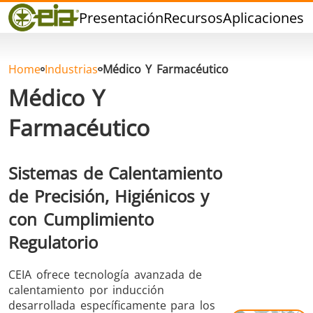
Calidad
Presentación
Recursos
Aplicaciones
P
Distribuidores
Eventos
Blog
Home
Industrias
Médico Y Farmacéutico
FAQ
Médico Y
Farmacéutico
Sistemas de Calentamiento
Soldadura dura
Soldadura con
Soldadur
de Precisión, Higiénicos y
Estaño
Herramie
con Cumplimiento
Regulatorio
CEIA ofrece tecnología avanzada de
calentamiento por inducción
desarrollada específicamente para los
Soldadura de
Sellado
Conformad