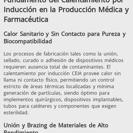
Inducción en la Producción Médica y
Farmacéutica
Serie SH
Cabezales de
Bobinas
calentamiento
Inducci
Calor Sanitario y Sin Contacto para Pureza y
Biocompatibilidad
Los procesos de fabricación tales como la unión,
sellado, curado o adhesión de dispositivos médicos
requieren ausencia total de contaminantes. El
Aeroespacial
Automotriz
Cable 
calentamiento por inducción CEIA provee calor sin
alambr
llama ni contacto físico, permitiendo un control
estricto de áreas térmicas localizadas y mínima
generación de partículas, siendo óptimo para
implementos quirúrgicos, dispositivos implantables,
tubos para catéteres y componentes que exigen
esterilidad.
Energía verde
Herramientas
HVAC
Unión y Brazing de Materiales de Alto
metálicas
Rendimiento