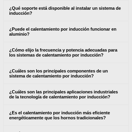
¿Qué soporte está disponible al instalar un sistema de
inducción?
Serie SH
Cabezales de
Bobinas
¿Puede el calentamiento por inducción funcionar en
calentamiento
Inducci
aluminio?
¿Cómo elijo la frecuencia y potencia adecuadas para
los sistemas de calentamiento por inducción?
Aeroespacial
Automotriz
Cable 
¿Cuáles son los principales componentes de un
alambr
sistema de calentamiento por inducción?
¿Cuáles son las principales aplicaciones industriales
de la tecnología de calentamiento por inducción?
¿Es el calentamiento por inducción más eficiente
energéticamente que los hornos tradicionales?
Energía verde
Herramientas
HVAC
metálicas