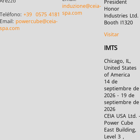
Arezzo
President
induzione
@ceia-
Honor
spa.com
Teléfono:
+39
0575 4181
Industries Ltd.
Email:
powercube
@ceia-
Booth I1320
spa.com
Visitar
IMTS
Chicago, IL,
United States
of America
14 de
septiembre de
2026 - 19 de
septiembre de
2026
CEIA USA Ltd. 
Power Cube
East Building,
Level 3 ,