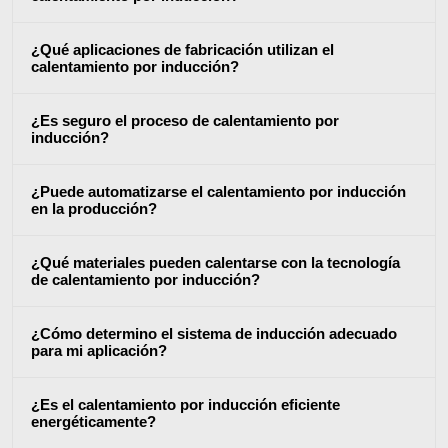
Aluminio
calient
¿Qué aplicaciones de fabricación utilizan el
calentamiento por inducción?
¿Es seguro el proceso de calentamiento por
inducción?
Ajuste por
¿Puede automatizarse el calentamiento por inducción
contracción
en la producción?
¿Qué materiales pueden calentarse con la tecnología
de calentamiento por inducción?
Generador y
Generadores
Centrale
¿Cómo determino el sistema de inducción adecuado
para mi aplicación?
Controlador
Contro
¿Es el calentamiento por inducción eficiente
energéticamente?