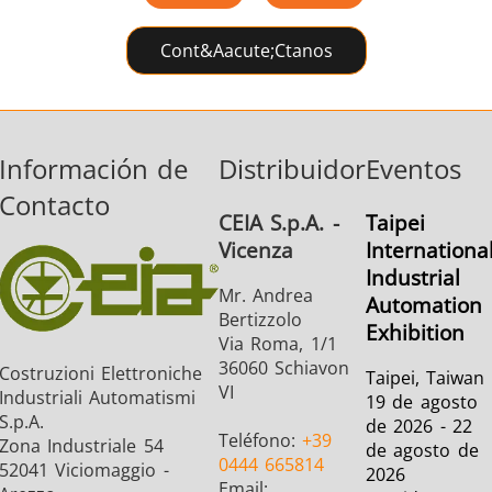
Cont&aacute;ctanos
Información de
Distribuidor
Eventos
Contacto
CEIA S.p.A. -
Taipei
Vicenza
Internationa
Industrial
Mr. Andrea
Automation
Bertizzolo
Exhibition
Via Roma, 1/1
36060 Schiavon
Costruzioni Elettroniche
Taipei, Taiwan
VI
Industriali Automatismi
19 de agosto
S.p.A.
de 2026 - 22
Teléfono:
+39
Zona Industriale 54
de agosto de
0444 665814
52041 Viciomaggio -
2026
Email: