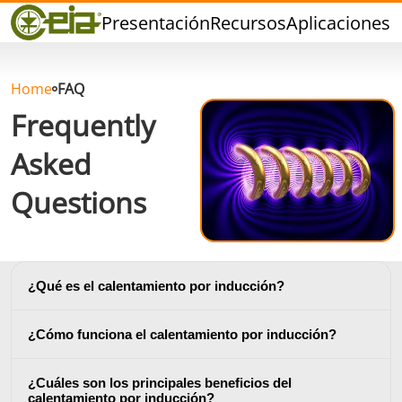
Calidad
Presentación
Recursos
Aplicaciones
P
Distribuidores
Eventos
Blog
Home
FAQ
FAQ
Frequently
Asked
Questions
Soldadura dura
Soldadura con
Soldadur
Estaño
Herramie
¿Qué es el calentamiento por inducción?
¿Cómo funciona el calentamiento por inducción?
¿Cuáles son los principales beneficios del
Soldadura de
Sellado
Conformad
calentamiento por inducción?