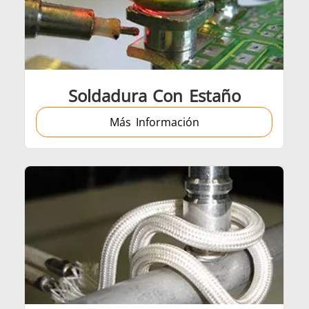
Soldadura Con Estaño
Más Información
Generadores
Centrales de Con
les de calentamiento
Bobinas de Induc