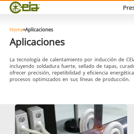
Calidad
Pre
Distribuidores
Eventos
Blog
Home
Aplicaciones
FAQ
Aplicaciones
La tecnología de calentamiento por inducción de CEI
incluyendo soldadura fuerte, sellado de tapas, cura
ofrecer precisión, repetibilidad y eficiencia energéti
Soldadura dura
Sol
procesos optimizados en sus líneas de producción.
Soldadura de Aluminio