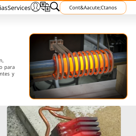
ias
Services
Cont&aacute;ctanos
n,
do para
entes y
mientas
Tratamiento Térmico
liente
Curado por inducción