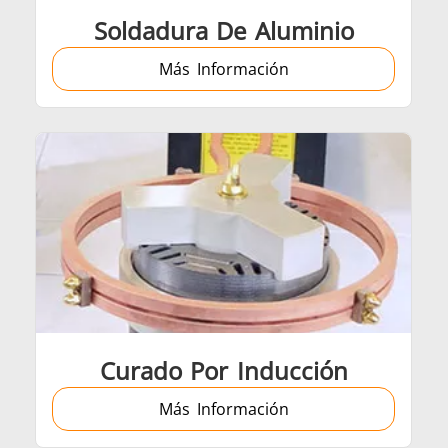
Soldadura De Aluminio
Más Información
Automotriz
Cable y alamb
amientas metálicas
HVAC
Curado Por Inducción
Más Información
Sujetador
Tubo y tuberí