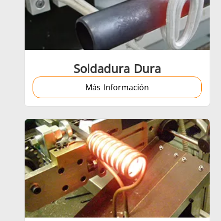
Ajuste por contracción
Soldadura Dura
Más Información
Generador y Controlador
Serie SH
Cabeza