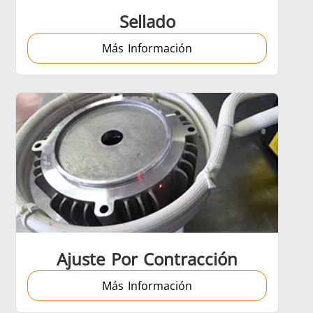
Sellado
Más Información
re
Data Centers & AI
Médico y farmacéutico
Ajuste Por Contracción
Más Información
a
Vehículos eléctricos