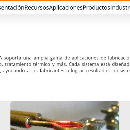
sentación
Recursos
Aplicaciones
Productos
Industr
A soporta una amplia gama de aplicaciones de fabricació
do, tratamiento térmico y más. Cada sistema está diseña
ca, ayudando a los fabricantes a lograr resultados consist
dadura con Estaño
Soldadura de Herra
Sellado
Conformado en ca