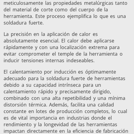
meticulosamente las propiedades metalúrgicas tanto
del material de corte como del cuerpo de la
herramienta. Este proceso ejemplifica lo que es una
Serie SH
Cabezales de
Bobinas
soldadura fuerte.
calentamiento
Inducci
La precisión en la aplicación de calor es
absolutamente esencial. El calor debe aplicarse
rápidamente y con una localización extrema para
evitar comprometer el temple de la herramienta o
inducir tensiones internas indeseables.
Aeroespacial
Automotriz
Cable 
El calentamiento por inducción es óptimamente
alambr
adecuado para la soldadura fuerte de herramientas
debido a su capacidad intrínseca para un
calentamiento rápido y precisamente dirigido,
combinado con una alta repetibilidad y una mínima
distorsión térmica. Además, facilita una calidad
constante en lotes de producción completos, lo cual
es de vital importancia en industrias donde el
rendimiento y la longevidad de las herramientas
Energía verde
Herramientas
HVAC
impactan directamente en la eficiencia de fabricación
metálicas