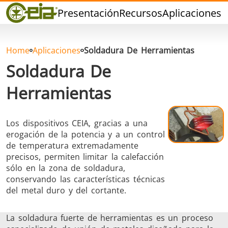
Calidad
Presentación
Recursos
Aplicaciones
P
Distribuidores
Eventos
Blog
Home
Aplicaciones
Soldadura De Herramientas
FAQ
Soldadura De
Herramientas
Los dispositivos CEIA, gracias a una
Soldadura dura
Soldadura con
Soldadur
erogación de la potencia y a un control
Estaño
Herramie
de temperatura extremadamente
precisos, permiten limitar la calefacción
sólo en la zona de soldadura,
conservando las características técnicas
del metal duro y del cortante.
La soldadura fuerte de herramientas es un proceso
Soldadura de
Sellado
Conformad