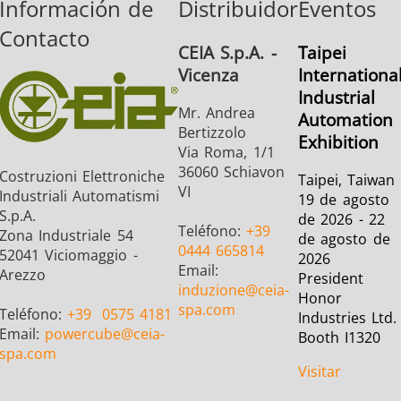
Información de
Distribuidor
Eventos
Contacto
CEIA S.p.A. -
Taipei
Vicenza
Internationa
Industrial
Mr. Andrea
Automation
Bertizzolo
Exhibition
Via Roma, 1/1
36060 Schiavon
Costruzioni Elettroniche
Taipei, Taiwan
VI
Industriali Automatismi
19 de agosto
S.p.A.
de 2026 - 22
Teléfono:
+39
Zona Industriale 54
de agosto de
0444 665814
52041 Viciomaggio -
2026
Email:
Arezzo
President
induzione
@ceia-
Honor
spa.com
Teléfono:
+39
0575 4181
Industries Ltd.
Email:
powercube
@ceia-
Booth I1320
spa.com
Visitar