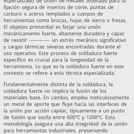
especializado de unión de metales diseñado para la
Aluminio
calient
fijación segura de insertos de corte, puntas de
carburo o aceros templados a cuerpos de
herramientas como brocas, hojas de sierra o fresas.
El objetivo primordial es forjar una unión
mecánicamente fuerte, altamente duradera y capaz
de resistir -------------- un estrés mecánico significativo
y cargas térmicas severas encontradas durante el
uso operativo. Este proceso de soldadura fuerte
Ajuste por
específico es crucial para la longevidad de la
contracción
herramienta. Lo que es la soldadura fuerte en este
contexto se refiere a esta técnica especializada.
Fundamentalmente distinta de la soldadura, la
soldadura fuerte no implica la fusión de los
materiales base. En cambio, emplea meticulosamente
Generador y
Generadores
Centrale
un metal de aporte que fluye hacia las interfaces de
Controlador
Contro
la unión por acción capilar, típicamente a un punto
de fusión que oscila entre 600°C y 1200°C. Esta
metodología asegura una alta integridad de la unión
para herramientas industriales, preservando