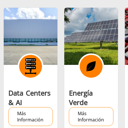
Serie SH
Cabezales de
Bobinas
calentamiento
Inducci
Aeroespacial
Automotriz
Cable 
alambr
Data Centers
Energía
& AI
Verde
Energía verde
Herramientas
HVAC
Más
Más
metálicas
Información
Información