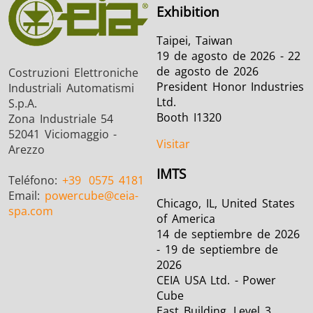
Exhibition
Taipei, Taiwan
19 de agosto de 2026 - 22
de agosto de 2026
Costruzioni Elettroniche
President Honor Industries
Industriali Automatismi
Ltd.
S.p.A.
Booth I1320
Zona Industriale 54
52041 Viciomaggio -
Visitar
Arezzo
IMTS
Teléfono:
+39
0575 4181
Email:
powercube
@ceia-
Chicago, IL, United States
spa.com
of America
14 de septiembre de 2026
- 19 de septiembre de
2026
CEIA USA Ltd. - Power
Cube
East Building, Level 3 ,