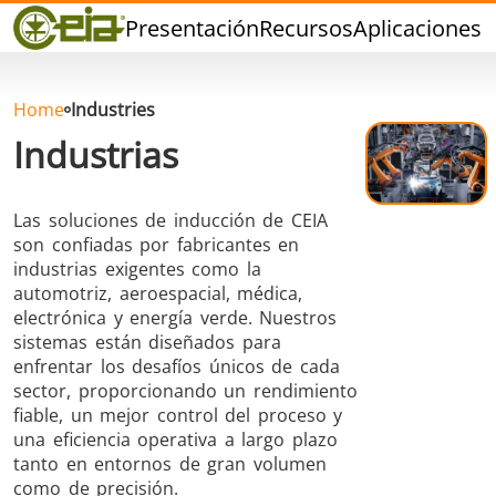
Calidad
Presentación
Recursos
Aplicaciones
P
Eventos
Blog
FAQ
Home
Industries
Industrias
Las soluciones de inducción de CEIA
son confiadas por fabricantes en
Soldadura dura
Soldadura con
Soldadur
industrias exigentes como la
Estaño
Herramie
automotriz, aeroespacial, médica,
electrónica y energía verde. Nuestros
sistemas están diseñados para
enfrentar los desafíos únicos de cada
sector, proporcionando un rendimiento
fiable, un mejor control del proceso y
una eficiencia operativa a largo plazo
Soldadura de
Sellado
Conformad
tanto en entornos de gran volumen
Aluminio
calient
como de precisión.