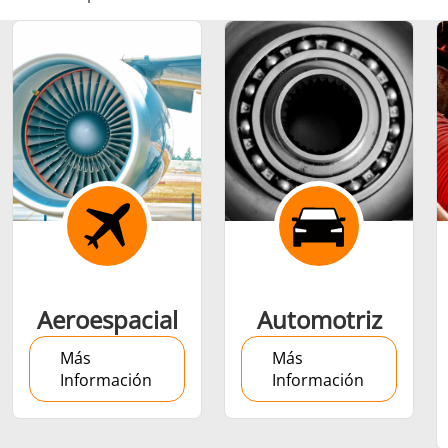
Ajuste por
contracción
Generador y
Generadores
Centrale
Aeroespacial
Automotriz
Controlador
Contro
Más
Más
Información
Información