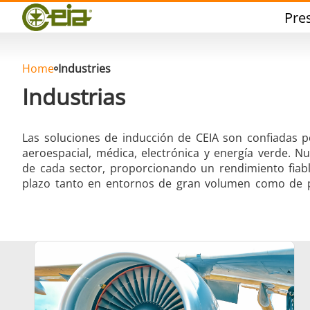
Calidad
Pre
Eventos
Blog
FAQ
Home
Industries
Industrias
Las soluciones de inducción de CEIA son confiadas p
aeroespacial, médica, electrónica y energía verde. N
Soldadura dura
Sol
de cada sector, proporcionando un rendimiento fiable
plazo tanto en entornos de gran volumen como de p
Soldadura de Aluminio