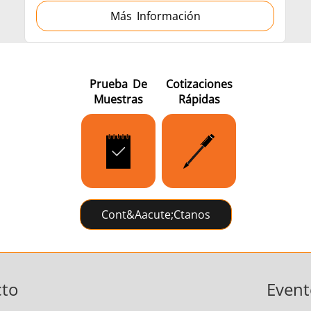
Más Información
Prueba De
Cotizaciones
Muestras
Rápidas
Cont&aacute;ctanos
cto
Event