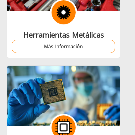
re
Data Centers & AI
Herramientas Metálicas
Más Información
Médico y farmacéutico
a
Vehículos eléctricos