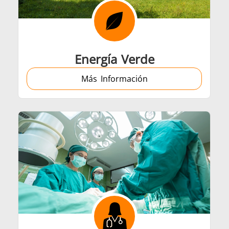
Automotriz
Cable y alamb
Energía Verde
Más Información
amientas metálicas
HVAC
Sujetador
Tubo y tuberí