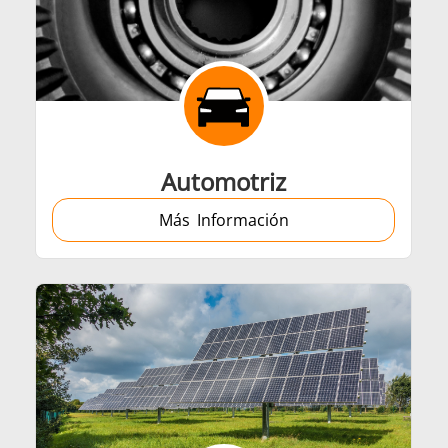
Automotriz
Más Información
Generadores
Centrales de Con
les de calentamiento
Bobinas de Induc