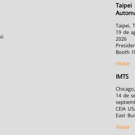
Taipei 
Automa
Taipei, 
19 de a
li
2026
Presiden
Booth I
Visitar
IMTS
Chicago,
14 de s
septiem
CEIA US
East Bui
Visitar