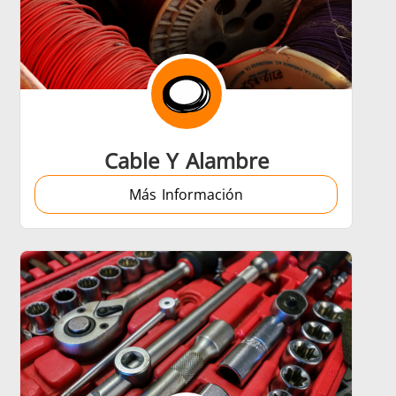
Cable Y Alambre
Más Información
trol
Accesorios
ción