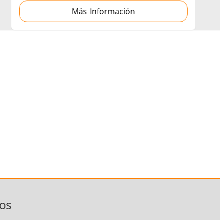
Más Información
os