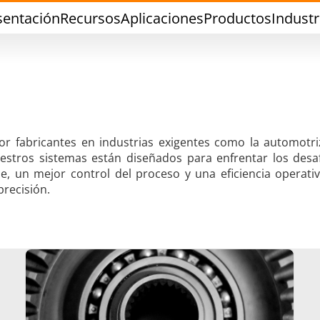
sentación
Recursos
Aplicaciones
Productos
Industr
or fabricantes en industrias exigentes como la automotri
uestros sistemas están diseñados para enfrentar los desa
dadura con Estaño
Soldadura de Herra
, un mejor control del proceso y una eficiencia operativ
recisión.
Sellado
Conformado en ca