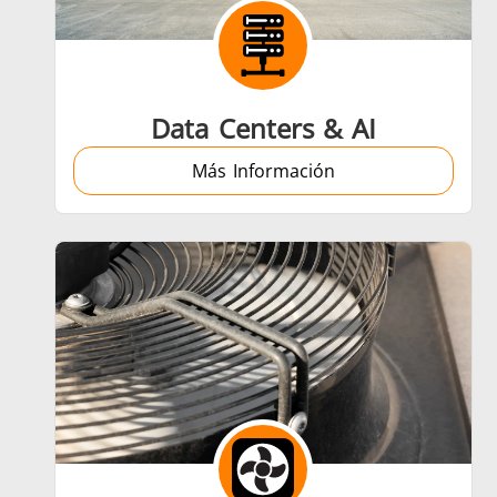
Aeroespacial
Data Centers & AI
Más Información
Energía verde
Herr
Semiconductor