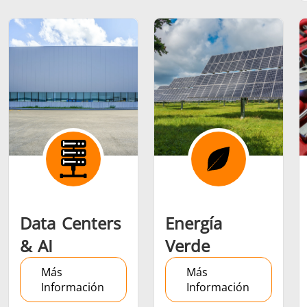
Serie SH
Cabezales de
Bobinas
calentamiento
Inducci
Aeroespacial
Automotriz
Cable 
alambr
Data Centers
Energía
& AI
Verde
Energía verde
Herramientas
HVAC
Más
Más
metálicas
Información
Información