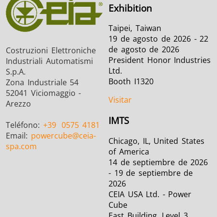
Exhibition
Taipei, Taiwan
19 de agosto de 2026 - 22
de agosto de 2026
Costruzioni Elettroniche
President Honor Industries
Industriali Automatismi
Ltd.
S.p.A.
Booth I1320
Zona Industriale 54
52041 Viciomaggio -
Visitar
Arezzo
IMTS
Teléfono:
+39
0575 4181
Email:
powercube
@ceia-
Chicago, IL, United States
spa.com
of America
14 de septiembre de 2026
- 19 de septiembre de
2026
CEIA USA Ltd. - Power
Cube
East Building, Level 3 ,