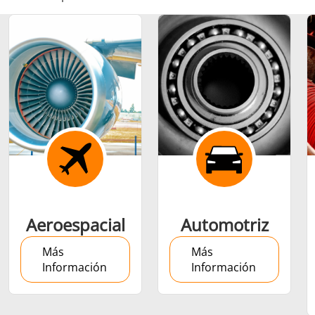
Ajuste por
contracción
Generador y
Generadores
Centrale
Aeroespacial
Automotriz
Controlador
Contro
Más
Más
Información
Información