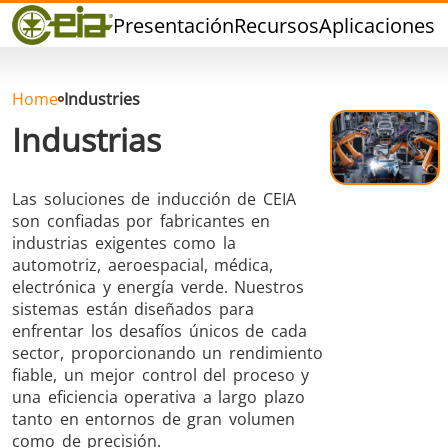
Calidad
Presentación
Recursos
Aplicaciones
P
Eventos
Blog
FAQ
Home
Industries
Industrias
Las soluciones de inducción de CEIA
son confiadas por fabricantes en
Soldadura dura
Soldadura con
Soldadur
industrias exigentes como la
Estaño
Herramie
automotriz, aeroespacial, médica,
electrónica y energía verde. Nuestros
sistemas están diseñados para
enfrentar los desafíos únicos de cada
sector, proporcionando un rendimiento
fiable, un mejor control del proceso y
una eficiencia operativa a largo plazo
Soldadura de
Sellado
Conformad
tanto en entornos de gran volumen
Aluminio
calient
como de precisión.