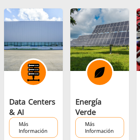
Serie SH
Cabezales de
Bobinas
calentamiento
Inducci
Aeroespacial
Automotriz
Cable 
alambr
Data Centers
Energía
& AI
Verde
Energía verde
Herramientas
HVAC
Más
Más
metálicas
Información
Información