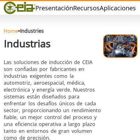
Calidad
Presentación
Recursos
Aplicaciones
P
Eventos
Blog
FAQ
Home
Industries
Industrias
Las soluciones de inducción de CEIA
son confiadas por fabricantes en
Soldadura dura
Soldadura con
Soldadur
industrias exigentes como la
Estaño
Herramie
automotriz, aeroespacial, médica,
electrónica y energía verde. Nuestros
sistemas están diseñados para
enfrentar los desafíos únicos de cada
sector, proporcionando un rendimiento
fiable, un mejor control del proceso y
una eficiencia operativa a largo plazo
Soldadura de
Sellado
Conformad
tanto en entornos de gran volumen
Aluminio
calient
como de precisión.