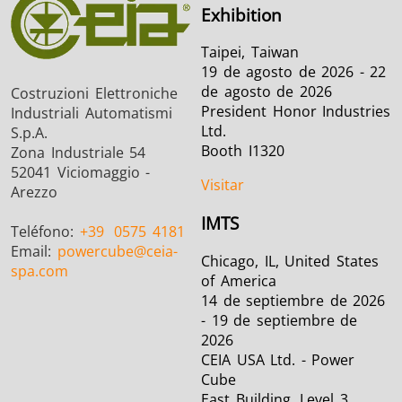
Exhibition
Taipei, Taiwan
19 de agosto de 2026 - 22
de agosto de 2026
Costruzioni Elettroniche
President Honor Industries
Industriali Automatismi
Ltd.
S.p.A.
Booth I1320
Zona Industriale 54
52041 Viciomaggio -
Visitar
Arezzo
IMTS
Teléfono:
+39
0575 4181
Email:
powercube
@ceia-
Chicago, IL, United States
spa.com
of America
14 de septiembre de 2026
- 19 de septiembre de
2026
CEIA USA Ltd. - Power
Cube
East Building, Level 3 ,