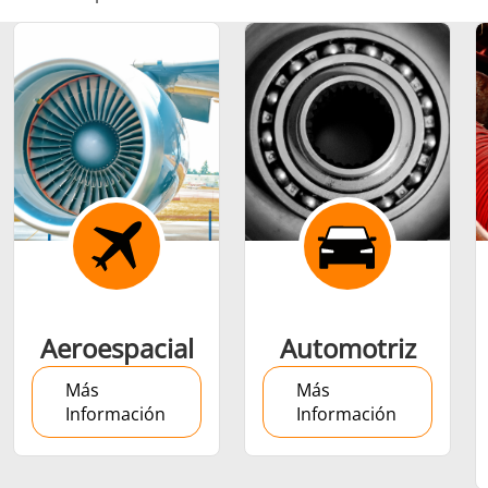
Ajuste por
contracción
Generador y
Generadores
Centrale
Aeroespacial
Automotriz
Controlador
Contro
Más
Más
Información
Información