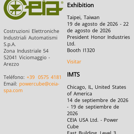
Exhibition
Taipei, Taiwan
19 de agosto de 2026 - 22
de agosto de 2026
Costruzioni Elettroniche
President Honor Industries
Industriali Automatismi
Ltd.
S.p.A.
Booth I1320
Zona Industriale 54
52041 Viciomaggio -
Visitar
Arezzo
IMTS
Teléfono:
+39
0575 4181
Email:
powercube
@ceia-
Chicago, IL, United States
spa.com
of America
14 de septiembre de 2026
- 19 de septiembre de
2026
CEIA USA Ltd. - Power
Cube
East Building, Level 3 ,