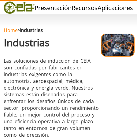
Calidad
Presentación
Recursos
Aplicaciones
P
Eventos
Blog
FAQ
Home
Industries
Industrias
Las soluciones de inducción de CEIA
son confiadas por fabricantes en
Soldadura dura
Soldadura con
Soldadur
industrias exigentes como la
Estaño
Herramie
automotriz, aeroespacial, médica,
electrónica y energía verde. Nuestros
sistemas están diseñados para
enfrentar los desafíos únicos de cada
sector, proporcionando un rendimiento
fiable, un mejor control del proceso y
una eficiencia operativa a largo plazo
Soldadura de
Sellado
Conformad
tanto en entornos de gran volumen
Aluminio
calient
como de precisión.