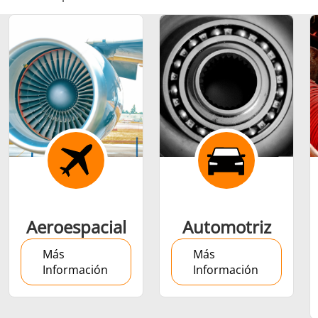
Ajuste por
contracción
Generador y
Generadores
Centrale
Aeroespacial
Automotriz
Controlador
Contro
Más
Más
Información
Información