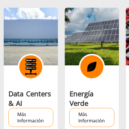
Serie SH
Cabezales de
Bobinas
calentamiento
Inducci
Aeroespacial
Automotriz
Cable 
alambr
Data Centers
Energía
& AI
Verde
Energía verde
Herramientas
HVAC
Más
Más
metálicas
Información
Información