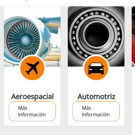
Ajuste por
contracción
Generador y
Generadores
Centrale
Aeroespacial
Automotriz
Controlador
Contro
Más
Más
Información
Información