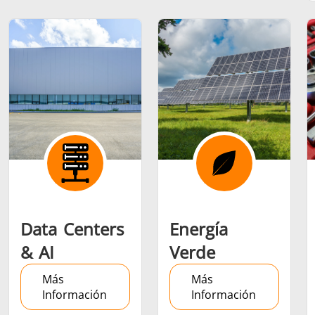
Serie SH
Cabezales de
Bobinas
calentamiento
Inducci
Aeroespacial
Automotriz
Cable 
alambr
Data Centers
Energía
& AI
Verde
Energía verde
Herramientas
HVAC
Más
Más
metálicas
Información
Información