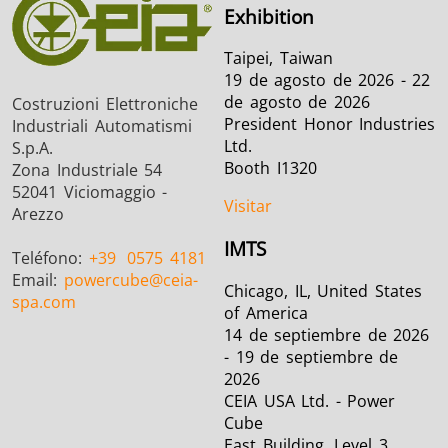
Exhibition
Taipei, Taiwan
19 de agosto de 2026 - 22
de agosto de 2026
Costruzioni Elettroniche
President Honor Industries
Industriali Automatismi
Ltd.
S.p.A.
Booth I1320
Zona Industriale 54
52041 Viciomaggio -
Visitar
Arezzo
IMTS
Teléfono:
+39
0575 4181
Email:
powercube
@ceia-
Chicago, IL, United States
spa.com
of America
14 de septiembre de 2026
- 19 de septiembre de
2026
CEIA USA Ltd. - Power
Cube
East Building, Level 3 ,