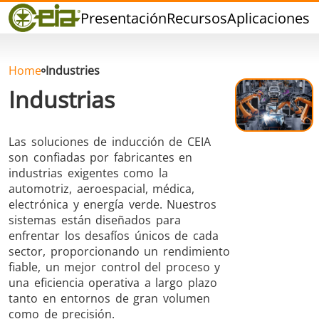
Calidad
Presentación
Recursos
Aplicaciones
P
Eventos
Blog
FAQ
Home
Industries
Industrias
Las soluciones de inducción de CEIA
son confiadas por fabricantes en
Soldadura dura
Soldadura con
Soldadur
industrias exigentes como la
Estaño
Herramie
automotriz, aeroespacial, médica,
electrónica y energía verde. Nuestros
sistemas están diseñados para
enfrentar los desafíos únicos de cada
sector, proporcionando un rendimiento
fiable, un mejor control del proceso y
una eficiencia operativa a largo plazo
Soldadura de
Sellado
Conformad
tanto en entornos de gran volumen
Aluminio
calient
como de precisión.