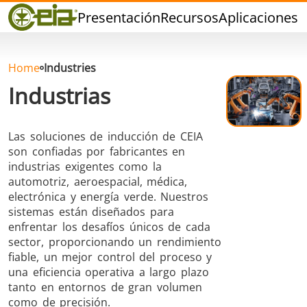
Calidad
Presentación
Recursos
Aplicaciones
P
Eventos
Blog
FAQ
Home
Industries
Industrias
Las soluciones de inducción de CEIA
son confiadas por fabricantes en
Soldadura dura
Soldadura con
Soldadur
industrias exigentes como la
Estaño
Herramie
automotriz, aeroespacial, médica,
electrónica y energía verde. Nuestros
sistemas están diseñados para
enfrentar los desafíos únicos de cada
sector, proporcionando un rendimiento
fiable, un mejor control del proceso y
una eficiencia operativa a largo plazo
Soldadura de
Sellado
Conformad
tanto en entornos de gran volumen
Aluminio
calient
como de precisión.