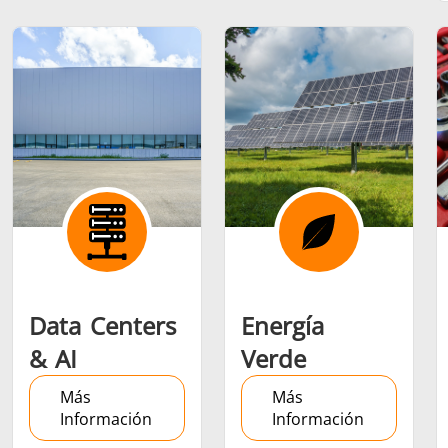
Serie SH
Cabezales de
Bobinas
calentamiento
Inducci
Aeroespacial
Automotriz
Cable 
alambr
Data Centers
Energía
& AI
Verde
Energía verde
Herramientas
HVAC
Más
Más
metálicas
Información
Información