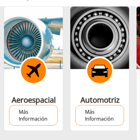
Ajuste por
contracción
Generador y
Generadores
Centrale
Aeroespacial
Automotriz
Controlador
Contro
Más
Más
Información
Información