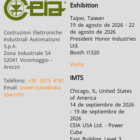
Exhibition
Taipei, Taiwan
19 de agosto de 2026 - 22
de agosto de 2026
Costruzioni Elettroniche
President Honor Industries
Industriali Automatismi
Ltd.
S.p.A.
Booth I1320
Zona Industriale 54
52041 Viciomaggio -
Visitar
Arezzo
IMTS
Teléfono:
+39
0575 4181
Email:
powercube
@ceia-
Chicago, IL, United States
spa.com
of America
14 de septiembre de 2026
- 19 de septiembre de
2026
CEIA USA Ltd. - Power
Cube
East Building, Level 3 ,