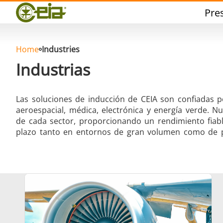
Calidad
Pre
Eventos
Blog
FAQ
Home
Industries
Industrias
Las soluciones de inducción de CEIA son confiadas p
aeroespacial, médica, electrónica y energía verde. N
Soldadura dura
Sol
de cada sector, proporcionando un rendimiento fiable
plazo tanto en entornos de gran volumen como de p
Soldadura de Aluminio