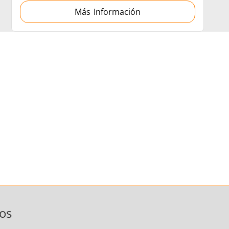
Más Información
os