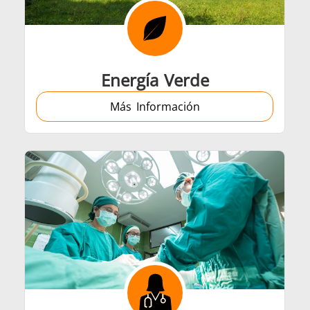
Automotriz
Cable y alamb
Energía Verde
Más Información
amientas metálicas
HVAC
Sujetador
Tubo y tuberí