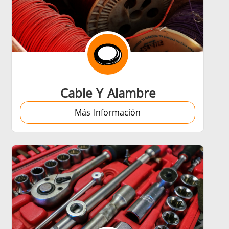
Cable Y Alambre
Más Información
trol
Accesorios
ción