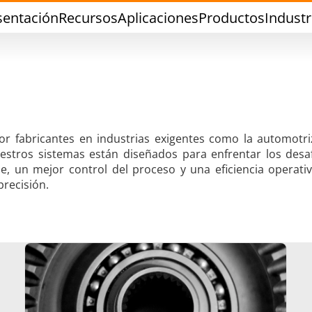
sentación
Recursos
Aplicaciones
Productos
Industr
or fabricantes en industrias exigentes como la automotri
uestros sistemas están diseñados para enfrentar los desa
dadura con Estaño
Soldadura de Herra
, un mejor control del proceso y una eficiencia operativ
recisión.
Sellado
Conformado en ca