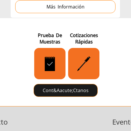
Más Información
Prueba De
Cotizaciones
Muestras
Rápidas
Cont&aacute;ctanos
cto
Event