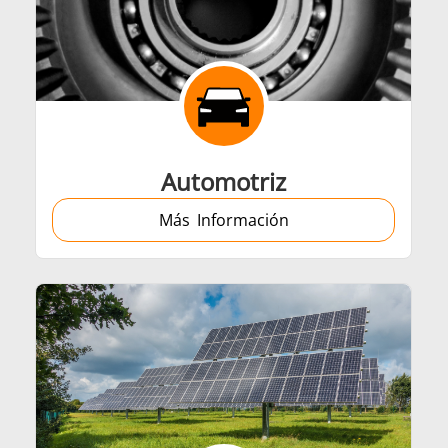
Automotriz
Más Información
Generadores
Centrales de Con
les de calentamiento
Bobinas de Induc