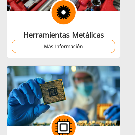
re
Data Centers & AI
Herramientas Metálicas
Más Información
Médico y farmacéutico
a
Vehículos eléctricos