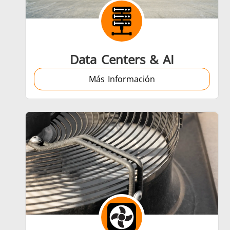
Aeroespacial
Data Centers & AI
Más Información
Energía verde
Herr
Semiconductor