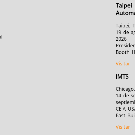
Taipei 
Automa
Taipei, 
19 de a
li
2026
Presiden
Booth I
Visitar
IMTS
Chicago,
14 de s
septiem
CEIA US
East Bui
Visitar