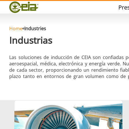
Calidad
Pre
Eventos
Blog
FAQ
Home
Industries
Industrias
Las soluciones de inducción de CEIA son confiadas p
aeroespacial, médica, electrónica y energía verde. N
Soldadura dura
Sol
de cada sector, proporcionando un rendimiento fiable
plazo tanto en entornos de gran volumen como de p
Soldadura de Aluminio