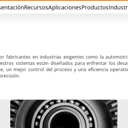
sentación
Recursos
Aplicaciones
Productos
Industr
or fabricantes en industrias exigentes como la automotri
uestros sistemas están diseñados para enfrentar los desa
dadura con Estaño
Soldadura de Herra
, un mejor control del proceso y una eficiencia operativ
recisión.
Sellado
Conformado en ca