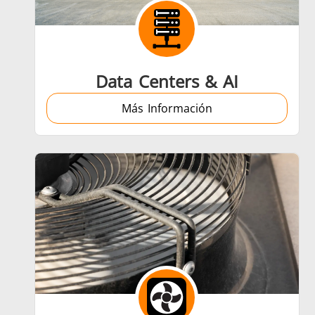
Aeroespacial
Data Centers & AI
Más Información
Energía verde
Herr
Semiconductor