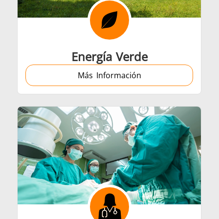
Automotriz
Cable y alamb
Energía Verde
Más Información
amientas metálicas
HVAC
Sujetador
Tubo y tuberí