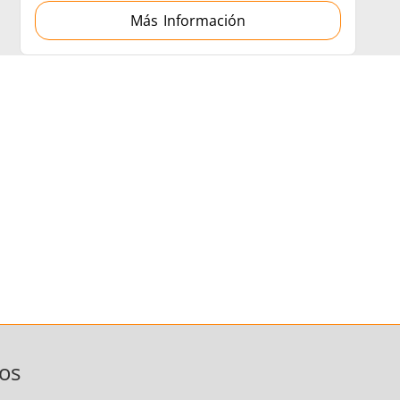
Más Información
os