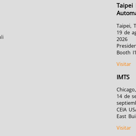
Taipei 
Automa
Taipei, 
19 de a
li
2026
Presiden
Booth I
Visitar
IMTS
Chicago,
14 de s
septiem
CEIA US
East Bui
Visitar