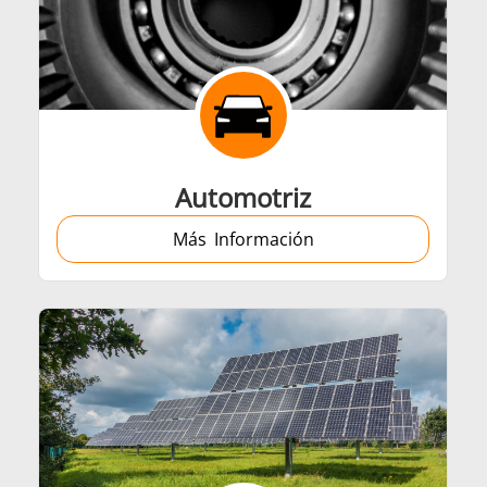
Automotriz
Más Información
Generadores
Centrales de Con
les de calentamiento
Bobinas de Induc