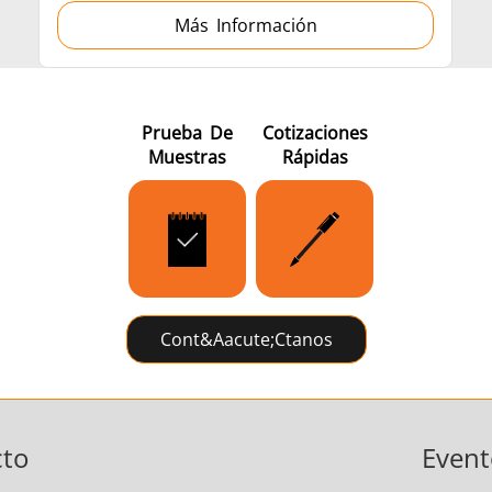
Más Información
Prueba De
Cotizaciones
Muestras
Rápidas
Cont&aacute;ctanos
cto
Event