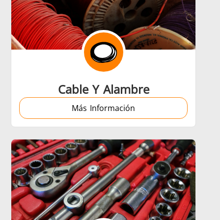
Cable Y Alambre
Más Información
trol
Accesorios
ción