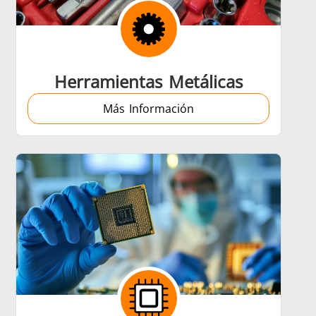
re
Data Centers & AI
Herramientas Metálicas
Más Información
Médico y farmacéutico
a
Vehículos eléctricos