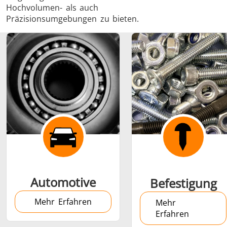
Hochvolumen- als auch
Präzisionsumgebungen zu bieten.
Schrumpfverbindung
Generator mit
Generatoren
Steuerge
Controller
Automotive
Befestigung
Mehr Erfahren
Mehr
Erfahren