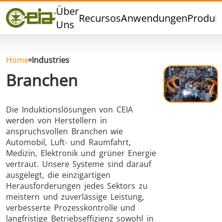
Qualität
Über
Recursos
Anwendungen
Produk
Veranstaltungen
Uns
Blog
FAQ
Home
Industries
Branchen
Die Induktionslösungen von CEIA
Hartlöten
Weichlöten
werden von Herstellern in
anspruchsvollen Branchen wie
Automobil, Luft- und Raumfahrt,
Medizin, Elektronik und grüner Energie
vertraut. Unsere Systeme sind darauf
ausgelegt, die einzigartigen
Herausforderungen jedes Sektors zu
Aluminumlöten
Verschlussversiegelung
meistern und zuverlässige Leistung,
verbesserte Prozesskontrolle und
langfristige Betriebseffizienz sowohl in