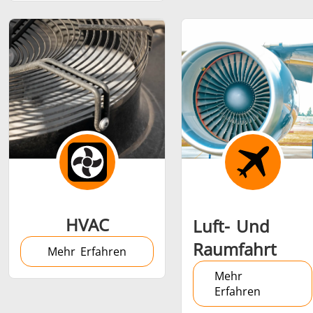
Medizin und
Metallwerkzeuge
Rechenze
Pharma
& K
HVAC
Luft- Und
Raumfahrt
Mehr Erfahren
Mehr
Erfahren