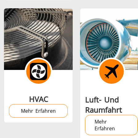
Medizin und
Metallwerkzeuge
Rechenze
Pharma
& K
HVAC
Luft- Und
Raumfahrt
Mehr Erfahren
Mehr
Erfahren