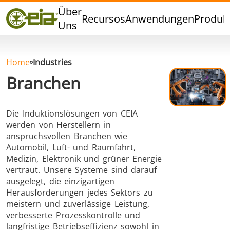
Qualität
Über
Recursos
Anwendungen
Produk
Veranstaltungen
Uns
Blog
FAQ
Home
Industries
Branchen
Die Induktionslösungen von CEIA
Hartlöten
Weichlöten
werden von Herstellern in
anspruchsvollen Branchen wie
Automobil, Luft- und Raumfahrt,
Medizin, Elektronik und grüner Energie
vertraut. Unsere Systeme sind darauf
ausgelegt, die einzigartigen
Herausforderungen jedes Sektors zu
Aluminumlöten
Verschlussversiegelung
meistern und zuverlässige Leistung,
verbesserte Prozesskontrolle und
langfristige Betriebseffizienz sowohl in