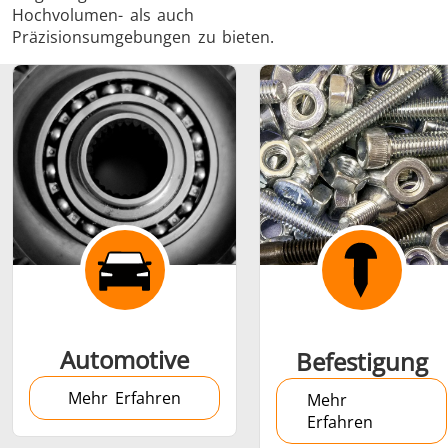
Hochvolumen- als auch
Präzisionsumgebungen zu bieten.
Schrumpfverbindung
Generator mit
Generatoren
Steuerge
Controller
Automotive
Befestigung
Mehr Erfahren
Mehr
Erfahren