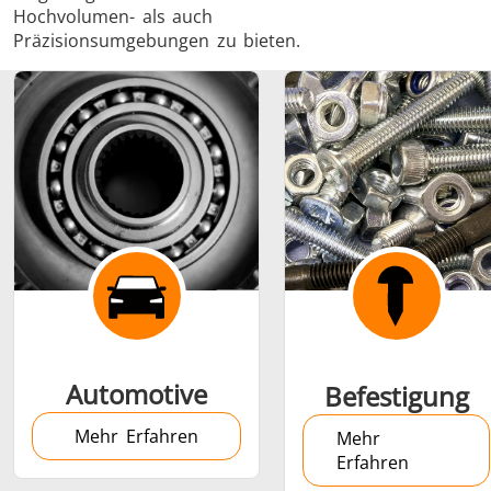
Hochvolumen- als auch
Präzisionsumgebungen zu bieten.
Schrumpfverbindung
Generator mit
Generatoren
Steuerge
Controller
Automotive
Befestigung
Mehr Erfahren
Mehr
Erfahren