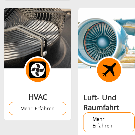
Medizin und
Metallwerkzeuge
Rechenze
Pharma
& K
HVAC
Luft- Und
Raumfahrt
Mehr Erfahren
Mehr
Erfahren