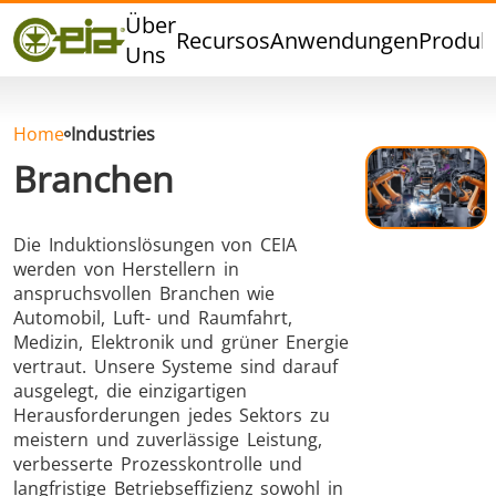
Qualität
Über
Recursos
Anwendungen
Produk
Veranstaltungen
Uns
Blog
FAQ
Home
Industries
Branchen
Die Induktionslösungen von CEIA
Hartlöten
Weichlöten
werden von Herstellern in
anspruchsvollen Branchen wie
Automobil, Luft- und Raumfahrt,
Medizin, Elektronik und grüner Energie
vertraut. Unsere Systeme sind darauf
ausgelegt, die einzigartigen
Herausforderungen jedes Sektors zu
Aluminumlöten
Verschlussversiegelung
meistern und zuverlässige Leistung,
verbesserte Prozesskontrolle und
langfristige Betriebseffizienz sowohl in