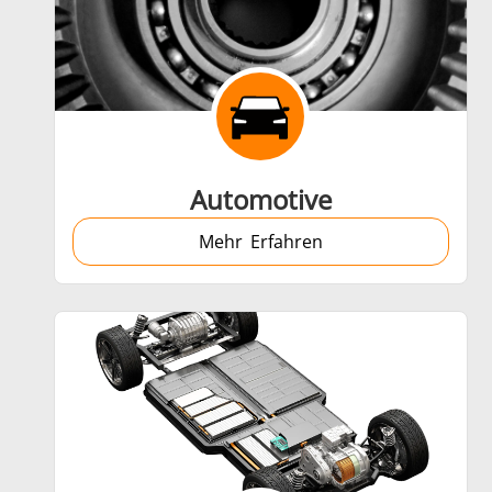
Schrumpfverbindung
Automotive
Mehr Erfahren
Generator mit Controller
Serie SH