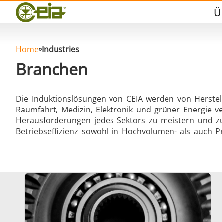
Qualität
Ü
Veranstaltungen
Blog
FAQ
Home
Industries
Branchen
Die Induktionslösungen von CEIA werden von Herstel
Raumfahrt, Medizin, Elektronik und grüner Energie ve
Hartlöten
Herausforderungen jedes Sektors zu meistern und zuv
Betriebseffizienz sowohl in Hochvolumen- als auch 
Aluminumlöten
Vers