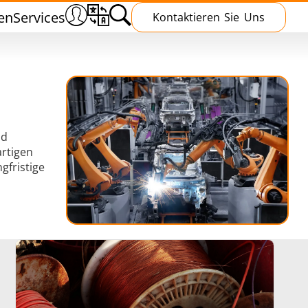
en
Services
Kontaktieren Sie Uns
nd
artigen
n
Wärmebehandlung
gfristige
chmieden
Induktive Aushärtung