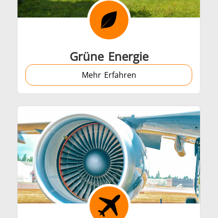
Befestigung
Draht- und Kabelpro
Grüne Energie
Mehr Erfahren
Halbleiter
HVAC
etallwerkzeuge
Rechenzentren 