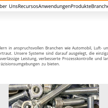
ber Uns
Recursos
Anwendungen
Produkte
Branch
lern in anspruchsvollen Branchen wie Automobil, Luft- u
rtraut. Unsere Systeme sind darauf ausgelegt, die einzig
Weichlöten
Werkzeuglöte
erlässige Leistung, verbesserte Prozesskontrolle und lan
Präzisionsumgebungen zu bieten.
chlussversiegelung
Warm Umformen / S