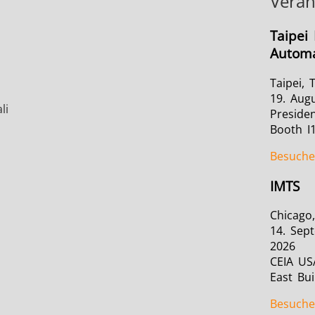
Veran
Taipei 
Automa
Taipei, 
19. Aug
li
Presiden
Booth I
Besuch
IMTS
Chicago,
14. Sep
2026
CEIA US
East Bui
Besuch