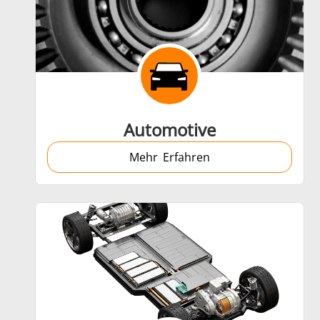
Schrumpfverbindung
Automotive
Mehr Erfahren
Generator mit Controller
Serie SH