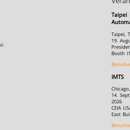
Veran
Taipei 
Automa
Taipei, 
19. Aug
li
Presiden
Booth I
Besuch
IMTS
Chicago,
14. Sep
2026
CEIA US
East Bui
Besuch