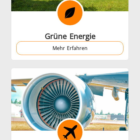
Befestigung
Draht- und Kabelpro
Grüne Energie
Mehr Erfahren
Halbleiter
HVAC
etallwerkzeuge
Rechenzentren 