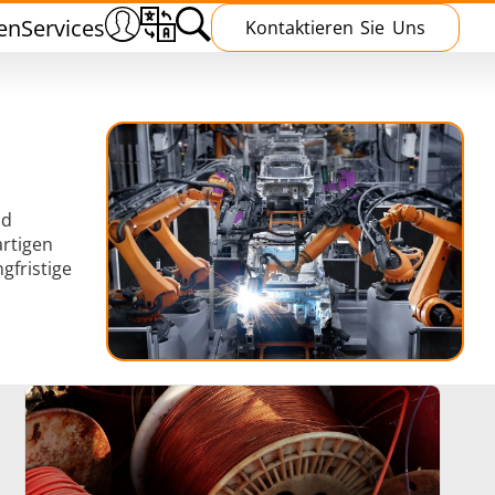
en
Services
Kontaktieren Sie Uns
nd
artigen
n
Wärmebehandlung
gfristige
chmieden
Induktive Aushärtung