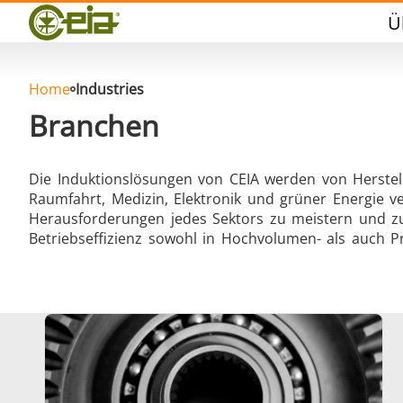
Qualität
Ü
Veranstaltungen
Blog
FAQ
Home
Industries
Branchen
Die Induktionslösungen von CEIA werden von Herstel
Raumfahrt, Medizin, Elektronik und grüner Energie ve
Hartlöten
Herausforderungen jedes Sektors zu meistern und zuv
Betriebseffizienz sowohl in Hochvolumen- als auch 
Aluminumlöten
Vers