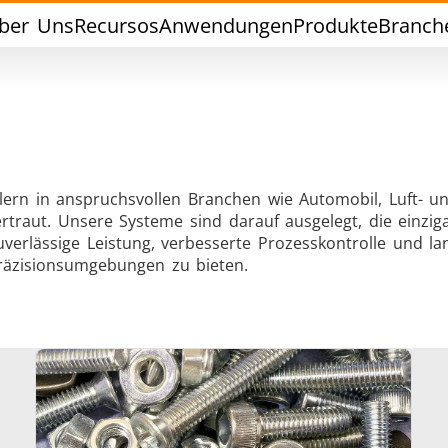
ber Uns
Recursos
Anwendungen
Produkte
Branch
lern in anspruchsvollen Branchen wie Automobil, Luft- u
rtraut. Unsere Systeme sind darauf ausgelegt, die einzig
Weichlöten
Werkzeuglöte
erlässige Leistung, verbesserte Prozesskontrolle und lan
Präzisionsumgebungen zu bieten.
chlussversiegelung
Warm Umformen / S