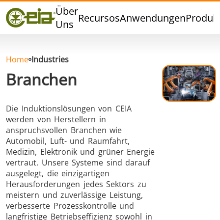
Qualität
Über
Recursos
Anwendungen
Produk
Veranstaltungen
Uns
Blog
FAQ
Home
Industries
Branchen
Die Induktionslösungen von CEIA
Hartlöten
Weichlöten
werden von Herstellern in
anspruchsvollen Branchen wie
Automobil, Luft- und Raumfahrt,
Medizin, Elektronik und grüner Energie
vertraut. Unsere Systeme sind darauf
ausgelegt, die einzigartigen
Herausforderungen jedes Sektors zu
Aluminumlöten
Verschlussversiegelung
meistern und zuverlässige Leistung,
verbesserte Prozesskontrolle und
langfristige Betriebseffizienz sowohl in