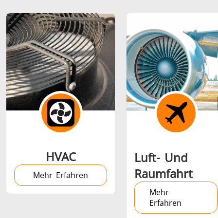
Medizin und
Metallwerkzeuge
Rechenze
Pharma
& K
HVAC
Luft- Und
Raumfahrt
Mehr Erfahren
Mehr
Erfahren