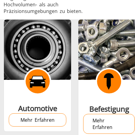
Hochvolumen- als auch
Präzisionsumgebungen zu bieten.
Schrumpfverbindung
Generator mit
Generatoren
Steuerge
Controller
Automotive
Befestigung
Mehr Erfahren
Mehr
Erfahren