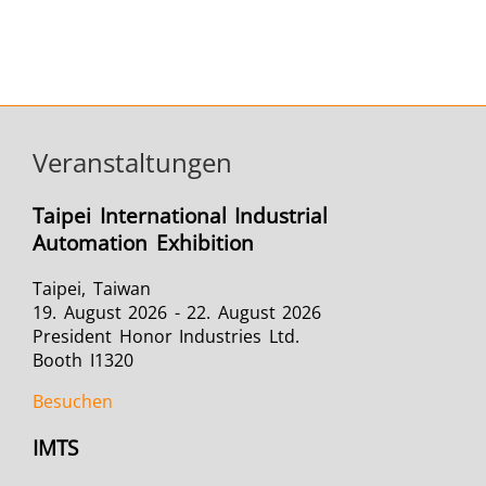
duktion
Elektrofahrzeuge (EV)
Veranstaltungen
Taipei International Industrial
Automation Exhibition
Luft- und Raumfahrt
Taipei, Taiwan
19. August 2026 - 22. August 2026
President Honor Industries Ltd.
Booth I1320
Besuchen
IMTS
& KI
Rohr- und Leitungsproduktion