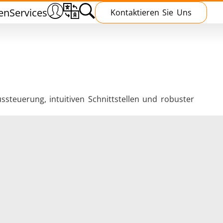
en
Services
Kontaktieren Sie Uns
steuerung, intuitiven Schnittstellen und robuster
n
Wärmebehandlung
chmieden
Induktive Aushärtung