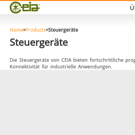
Qualität
Ü
Händler
Veranstaltungen
Blog
Home
Products
Steuergeräte
FAQ
Steuergeräte
Die Steuergeräte von CEIA bieten fortschrittliche pr
Konnektivität für industrielle Anwendungen.
Hartlöten
Aluminumlöten
Vers