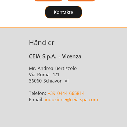
Kontakte
Befestigung
Draht- und Kabelpro
Händler
CEIA S.p.A. - Vicenza
Mr. Andrea Bertizzolo
Halbleiter
HVAC
Via Roma, 1/1
36060 Schiavon VI
Telefon:
+39 0444 665814
E-mail:
induzione
@ceia-spa.com
etallwerkzeuge
Rechenzentren 