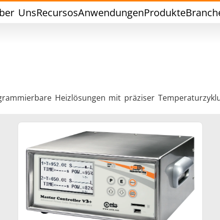
ber Uns
Recursos
Anwendungen
Produkte
Branch
ogrammierbare Heizlösungen mit präziser Temperaturzyklus
Weichlöten
Werkzeuglöte
chlussversiegelung
Warm Umformen / S