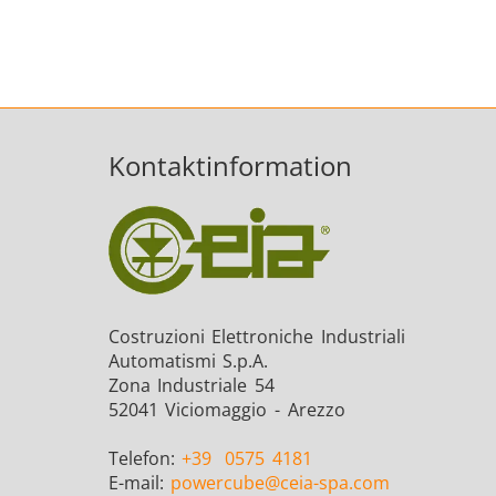
Automotive
Kontaktinformation
Grüne Energie
Costruzioni Elettroniche Industriali
Automatismi S.p.A.
Zona Industriale 54
52041 Viciomaggio - Arezzo
Telefon:
+39
0575 4181
Medizin und Pharma
M
E-mail:
powercube
@ceia-spa.com