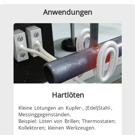
Anwendungen
Serie SH
Heizkopf
Induktions
Automotive
Befestigung
Draht-
Kabelprod
Hartlöten
Kleine Lötungen an Kupfer-, (Edel)Stahl-,
Löt
Grüne Energie
Halbleiter
HVA
Messinggegenständen.
Bea
Beispiel: Löten von Brillen; Thermostaten;
Kollektoren; kleinen Werkzeugen.