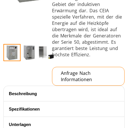
Gebiet der induktiven
Erwärmung dar. Das CEIA
spezielle Verfahren, mit der die
Energie auf die Heizköpfe
übertragen wird, ist ideal auf
die Merkmale der Generatoren
der Serie 50, abgestimmt. Es
garantiert beste Leistung und
Schrumpfverbindung
höchste Effizienz.
Anfrage Nach
Informationen
Generator mit
Generatoren
Steuerge
Beschreibung
Controller
Spezifikationen
Unterlagen