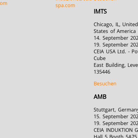
com
spa.com
IMTS
Chicago, IL, Unite
States of America
14. September 202
19. September 20
CEIA USA Ltd. - P
Cube
East Building, Leve
135446
Besuchen
AMB
Stuttgart, German
15. September 202
19. September 20
CEIA INDUKTION 
Hall 5 Booth 5A75