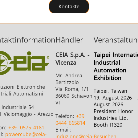
Kontakte
taktinformation
Händler
Veranstaltu
CEIA S.p.A. -
Taipei Internati
Vicenza
Industrial
Automation
Mr. Andrea
Exhibition
Bertizzolo
uzioni Elettroniche
Via Roma, 1/1
Taipei, Taiwan
triali Automatismi
36060 Schiavon
19. August 2026 - 
.
VI
August 2026
Industriale 54
President Honor
1 Viciomaggio - Arezzo
Telefon:
+39
Industries Ltd.
0444 665814
Booth I1320
fon:
+39
0575 4181
E-mail:
il:
powercube
@ceia-
induzione
@ceia-
Besuchen