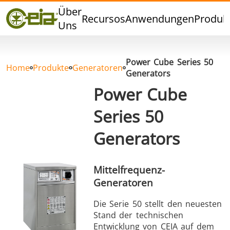
Qualität
Über
Recursos
Anwendungen
Produk
Händler
Uns
Veranstaltungen
Blog
Power Cube Series 50
FAQ
Home
Produkte
Generatoren
Generators
Power Cube
Series 50
Hartlöten
Weichlöten
Generators
Mittelfrequenz-
Generatoren
Die Serie 50 stellt den neuesten
Aluminumlöten
Verschlussversiegelung
Stand der technischen
Entwicklung von CEIA auf dem