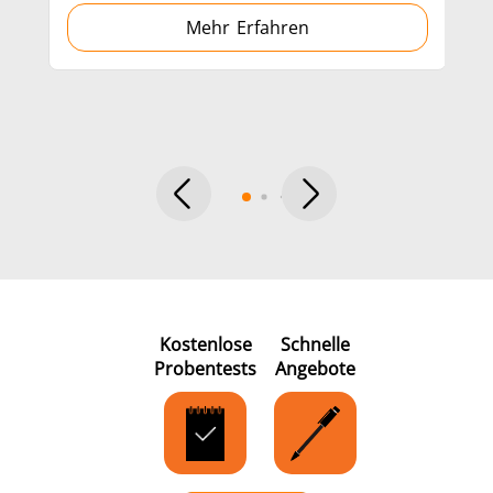
Mehr Erfahren
Medizin und
Metallwerkzeuge
Rechenze
Pharma
& K
Kostenlose
Schnelle
Probentests
Angebote