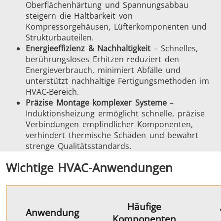
Oberflächenhärtung und Spannungsabbau
steigern die Haltbarkeit von
Serie SH
Heizkopf
Induktions
Kompressorgehäusen, Lüfterkomponenten und
Strukturbauteilen.
Energieeffizienz & Nachhaltigkeit
– Schnelles,
berührungsloses Erhitzen reduziert den
Energieverbrauch, minimiert Abfälle und
unterstützt nachhaltige Fertigungsmethoden im
Automotive
Befestigung
Draht-
HVAC-Bereich.
Kabelprod
Präzise Montage komplexer Systeme
–
Induktionsheizung ermöglicht schnelle, präzise
Verbindungen empfindlicher Komponenten,
verhindert thermische Schäden und bewahrt
strenge Qualitätsstandards.
Wichtige HVAC-Anwendungen
Grüne Energie
Halbleiter
HVA
Häufige
Anwendung
Komponenten