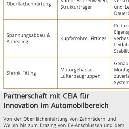
Kompressorenwellen,
Verschl
Oberflächenhärtung
Strukturträger
und L
Dauerb
Reduzi
Eigens
Spannungsabbau &
Kupferrohre, Fittings
verbes
Annealing
Leitfä
Stabili
Genau
Motorgehäuse,
Monta
Shrink Fitting
Lüfterbaugruppen
zuverl
System
Partnerschaft mit CEIA für
Innovation im Automobilbereich
Von der Oberflächenhärtung von Zahnrädern und
Wellen bis zum Brazing von EV-Anschlüssen und dem