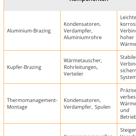
Leichte
Kondensatoren,
korros
Medizin und
Metallwerkzeuge
Rechenze
Aluminium-Brazing
Verdampfer,
Verbi
Aluminiumrohre
hoher
Pharma
& K
Wärmel
Stabile
Wärmetauscher,
Verbi
Kupfer-Brazing
Rohrleitungen,
sichern
Verteiler
System
Präzis
verbes
Thermomanagement-
Kondensatoren,
Wärme
Montage
Verdampfer, Spulen
und
Betrie
Steiger