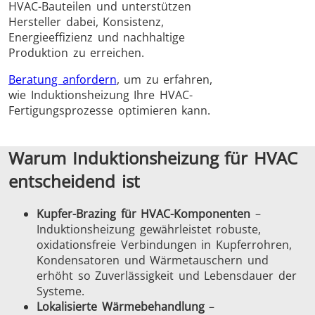
HVAC-Bauteilen und unterstützen
Hersteller dabei, Konsistenz,
Energieeffizienz und nachhaltige
Produktion zu erreichen.
Beratung anfordern
, um zu erfahren,
wie Induktionsheizung Ihre HVAC-
Fertigungsprozesse optimieren kann.
Schrumpfverbindung
Warum Induktionsheizung für HVAC
entscheidend ist
Kupfer-Brazing für HVAC-Komponenten
–
Generator mit
Generatoren
Steuerge
Induktionsheizung gewährleistet robuste,
Controller
oxidationsfreie Verbindungen in Kupferrohren,
Kondensatoren und Wärmetauschern und
erhöht so Zuverlässigkeit und Lebensdauer der
Systeme.
Lokalisierte Wärmebehandlung
–