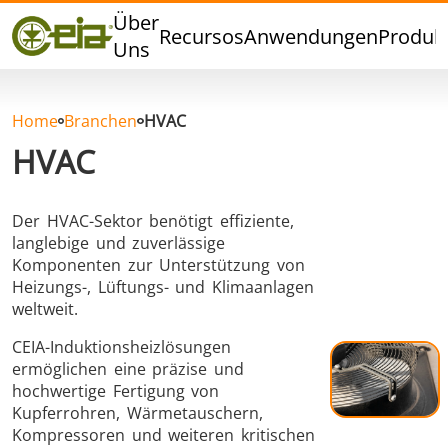
Qualität
Über
Recursos
Anwendungen
Produk
Händler
Uns
Veranstaltungen
Blog
Home
Branchen
HVAC
FAQ
HVAC
Der HVAC-Sektor benötigt effiziente,
langlebige und zuverlässige
Hartlöten
Weichlöten
Komponenten zur Unterstützung von
Heizungs-, Lüftungs- und Klimaanlagen
weltweit.
CEIA-Induktionsheizlösungen
ermöglichen eine präzise und
hochwertige Fertigung von
Kupferrohren, Wärmetauschern,
Aluminumlöten
Verschlussversiegelung
Kompressoren und weiteren kritischen