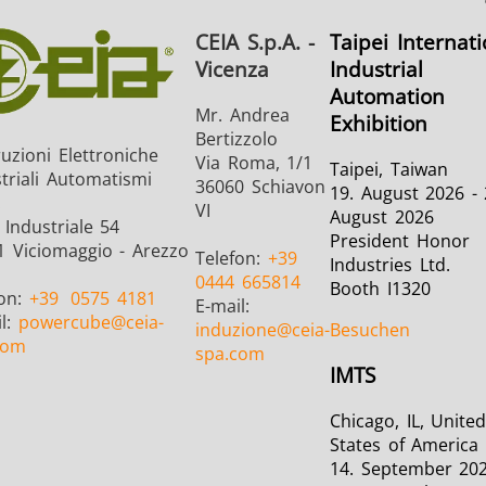
CEIA S.p.A. -
Taipei Internati
Vicenza
Industrial
Automation
Mr. Andrea
Exhibition
Bertizzolo
uzioni Elettroniche
Via Roma, 1/1
Taipei, Taiwan
triali Automatismi
36060 Schiavon
19. August 2026 - 
.
VI
August 2026
Industriale 54
President Honor
1 Viciomaggio - Arezzo
Telefon:
+39
Industries Ltd.
0444 665814
Booth I1320
fon:
+39
0575 4181
E-mail:
il:
powercube
@ceia-
induzione
@ceia-
Besuchen
com
spa.com
IMTS
Chicago, IL, Unite
States of America
14. September 202