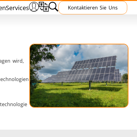
en
Services
Kontaktieren Sie Uns
agen wird,
n
Wärmebehandlung
technologien
technologie
chmieden
Induktive Aushärtung