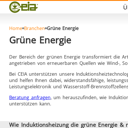
Qualität
Ü
Händler
Veranstaltungen
Blog
Home
Branchen
Grüne Energie
FAQ
Grüne Energie
Der Bereich der grünen Energie transformiert die Ar
angetrieben von erneuerbaren Quellen wie Wind-, So
Hartlöten
Bei CEIA unterstützen unsere Induktionsheiztechnolo
und helfen Ihnen dabei, widerstandsfähige, leistun
Leistungselektronik und Wasserstoff-Brennstoffzellen
Beratung anfragen
, um herauszufinden, wie Induktio
unterstützen kann.
Aluminumlöten
Vers
Wie Induktionsheizung die grüne Energie & n