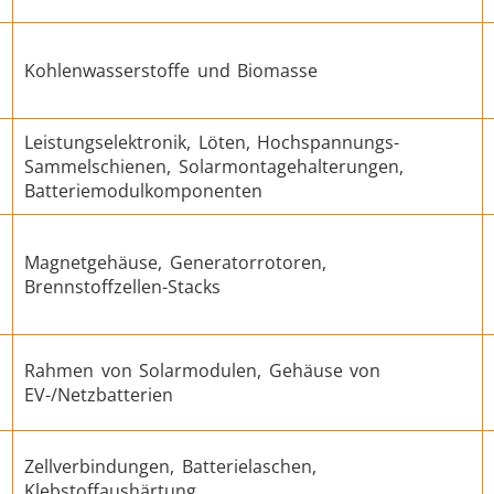
Kohlenwasserstoffe und Biomasse
Befestigung
Draht- und Kabelpro
Leistungselektronik, Löten, Hochspannungs-
Sammelschienen, Solarmontagehalterungen,
Batteriemodulkomponenten
Magnetgehäuse, Generatorrotoren,
Halbleiter
HVAC
Brennstoffzellen-Stacks
Rahmen von Solarmodulen, Gehäuse von
EV-/Netzbatterien
etallwerkzeuge
Rechenzentren 
Zellverbindungen, Batterielaschen,
Klebstoffaushärtung