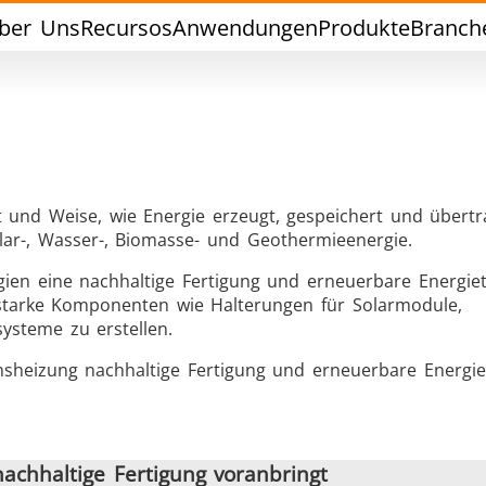
ber Uns
Recursos
Anwendungen
Produkte
Branch
t und Weise, wie Energie erzeugt, gespeichert und übertr
lar-, Wasser-, Biomasse- und Geothermieenergie.
Weichlöten
Werkzeuglöte
gien eine nachhaltige Fertigung und erneuerbare Energie
gsstarke Komponenten wie Halterungen für Solarmodule,
systeme zu erstellen.
nsheizung nachhaltige Fertigung und erneuerbare Energie
chlussversiegelung
Warm Umformen / S
achhaltige Fertigung voranbringt