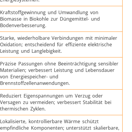
Kraftstoffgewinnung und Umwandlung von
Biomasse in Biokohle zur Düngemittel- und
Bodenverbesserung.
duktion
Elektrofahrzeuge (EV)
Starke, wiederholbare Verbindungen mit minimaler
Oxidation; entscheidend für effiziente elektrische
Leistung und Langlebigkeit.
Präzise Passungen ohne Beeinträchtigung sensibler
Materialien; verbessert Leistung und Lebensdauer
Luft- und Raumfahrt
von Energiespeicher- und
Brennstoffzellenanwendungen.
Reduziert Eigenspannungen um Verzug oder
Versagen zu vermeiden; verbessert Stabilität bei
thermischen Zyklen.
Lokalisierte, kontrollierbare Wärme schützt
& KI
Rohr- und Leitungsproduktion
empfindliche Komponenten; unterstützt skalierbare,