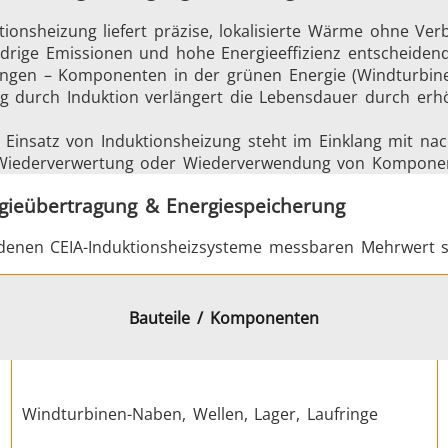
tionsheizung liefert präzise, lokalisierte Wärme ohne Ver
drige Emissionen und hohe Energieeffizienz entscheidend
ungen – Komponenten in der grünen Energie (Windturbin
 durch Induktion verlängert die Lebensdauer durch erhö
 Einsatz von Induktionsheizung steht im Einklang mit nach
e Wiederverwertung oder Wiederverwendung von Komponen
gieübertragung & Energiespeicherung
 denen CEIA-Induktionsheizsysteme messbaren Mehrwert s
Generatoren
Steuergeräte
Bauteile / Komponenten
Heizkopf
Induktionsspul
Windturbinen-Naben, Wellen, Lager, Laufringe