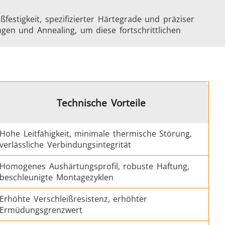
estigkeit, spezifizierter Härtegrade und präziser
gen und Annealing, um diese fortschrittlichen
duktion
Elektrofahrzeuge (EV)
Technische Vorteile
Luft- und Raumfahrt
Hohe Leitfähigkeit, minimale thermische Störung,
verlässliche Verbindungsintegrität
Homogenes Aushärtungsprofil, robuste Haftung,
beschleunigte Montagezyklen
Erhöhte Verschleißresistenz, erhöhter
& KI
Rohr- und Leitungsproduktion
Ermüdungsgrenzwert