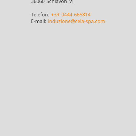
36060 Schiavon VI
Telefon:
+39 0444 665814
E-mail:
induzione
@ceia-spa.com