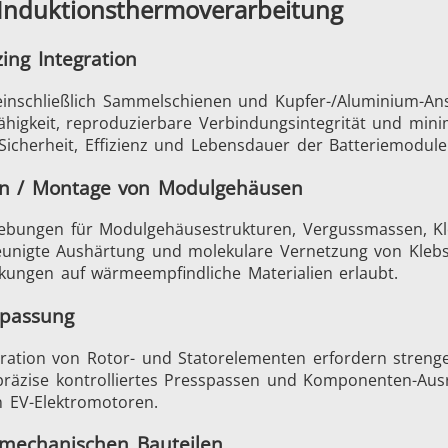
s Induktionsthermoverarbeitung
ing Integration
 einschließlich Sammelschienen und Kupfer-/Aluminium-Ans
fähigkeit, reproduzierbare Verbindungsintegrität und min
r Sicherheit, Effizienz und Lebensdauer der Batteriemodul
ben / Montage von Modulgehäusen
ebungen für Modulgehäusestrukturen, Vergussmassen, Kle
eunigte Aushärtung und molekulare Vernetzung von Klebs
Generatoren
Steuergeräte
kungen auf wärmeempfindliche Materialien erlaubt.
spassung
gration von Rotor- und Statorelementen erfordern stren
 präzise kontrolliertes Presspassen und Komponenten-Au
n EV-Elektromotoren.
Heizkopf
Induktionsspul
 mechanischen Bauteilen