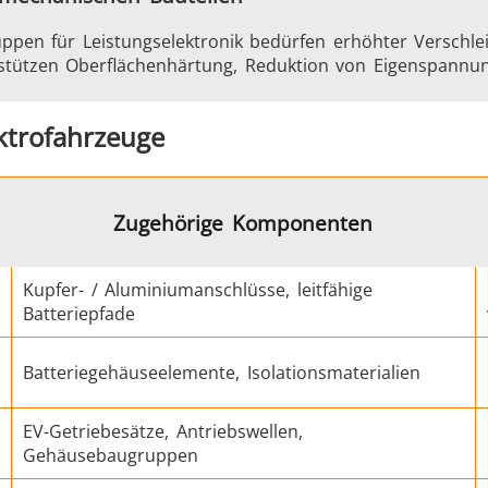
en für Leistungselektronik bedürfen erhöhter Verschleißf
rstützen Oberflächenhärtung, Reduktion von Eigenspannun
Befestigung
Draht- und Kabelpro
ektrofahrzeuge
Zugehörige Komponenten
Halbleiter
HVAC
Kupfer- / Aluminiumanschlüsse, leitfähige
Batteriepfade
Batteriegehäuseelemente, Isolationsmaterialien
EV-Getriebesätze, Antriebswellen,
etallwerkzeuge
Rechenzentren 
Gehäusebaugruppen