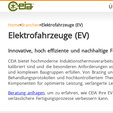
Qualität
Ü
Händler
Veranstaltungen
Blog
Home
Branchen
Elektrofahrzeuge (EV)
FAQ
Elektrofahrzeuge (EV)
Innovative, hoch effiziente und nachhaltige
CEIA bietet hochmoderne Induktionsthermoverarbeitung
Hartlöten
kalibriert sind und die besonderen Anforderungen vo
und komplexen Baugruppen erfüllen. Von Brazing un
Behandlungsprotokollen und hochkontrolliertem Th
Komponenten für optimierte Leistung, verlängerte Le
Beratung anfragen
, um zu erfahren, wie CEIA Ihre 
verlässlichere Fertigungsprozesse verbessern kann.
Aluminumlöten
Vers