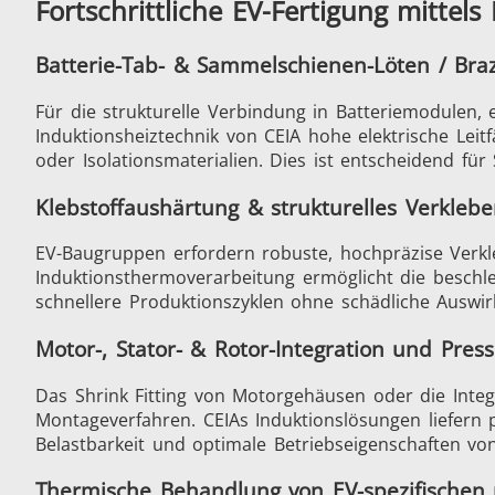
Fortschrittliche EV-Fertigung mittel
Batterie-Tab- & Sammelschienen-Löten / Braz
Für die strukturelle Verbindung in Batteriemodulen,
Induktionsheiztechnik von CEIA hohe elektrische Leit
Schrumpfverbindung
oder Isolationsmaterialien. Dies ist entscheidend fü
Klebstoffaushärtung & strukturelles Verkle
EV-Baugruppen erfordern robuste, hochpräzise Verkl
Induktionsthermoverarbeitung ermöglicht die beschl
Generator mit Controller
schnellere Produktionszyklen ohne schädliche Auswir
Motor-, Stator- & Rotor-Integration und Pres
Das Shrink Fitting von Motorgehäusen oder die Inte
Montageverfahren. CEIAs Induktionslösungen liefern
Belastbarkeit und optimale Betriebseigenschaften vo
Serie SH
Thermische Behandlung von EV-spezifischen