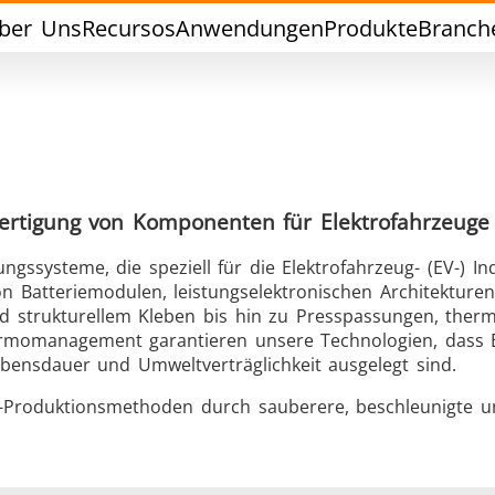
ber Uns
Recursos
Anwendungen
Produkte
Branch
 Fertigung von Komponenten für Elektrofahrzeuge
ssysteme, die speziell für die Elektrofahrzeug- (EV-) In
Weichlöten
Werkzeuglöte
n Batteriemodulen, leistungselektronischen Architekture
d strukturellem Kleben bis hin zu Presspassungen, ther
ermomanagement garantieren unsere Technologien, dass 
bensdauer und Umweltverträglichkeit ausgelegt sind.
EV-Produktionsmethoden durch sauberere, beschleunigte 
chlussversiegelung
Warm Umformen / S