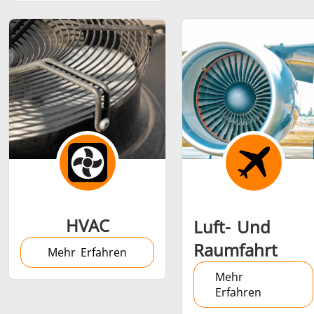
Medizin und
Metallwerkzeuge
Rechenze
Pharma
& K
HVAC
Luft- Und
Raumfahrt
Mehr Erfahren
Mehr
Erfahren