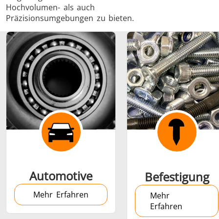
Hochvolumen- als auch
Präzisionsumgebungen zu bieten.
Schrumpfverbindung
Generator mit
Generatoren
Steuerge
Controller
Automotive
Befestigung
Mehr Erfahren
Mehr
Erfahren