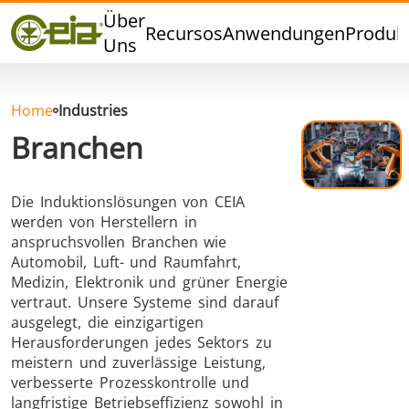
Qualität
Über
Recursos
Anwendungen
Produk
Veranstaltungen
Uns
Blog
FAQ
Home
Industries
Branchen
Die Induktionslösungen von CEIA
Hartlöten
Weichlöten
werden von Herstellern in
anspruchsvollen Branchen wie
Automobil, Luft- und Raumfahrt,
Medizin, Elektronik und grüner Energie
vertraut. Unsere Systeme sind darauf
ausgelegt, die einzigartigen
Herausforderungen jedes Sektors zu
Aluminumlöten
Verschlussversiegelung
meistern und zuverlässige Leistung,
verbesserte Prozesskontrolle und
langfristige Betriebseffizienz sowohl in