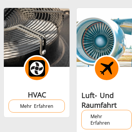
Medizin und
Metallwerkzeuge
Rechenze
Pharma
& K
HVAC
Luft- Und
Raumfahrt
Mehr Erfahren
Mehr
Erfahren