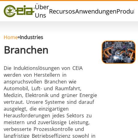
Qualität
Über
Recursos
Anwendungen
Produk
Veranstaltungen
Uns
Blog
FAQ
Home
Industries
Branchen
Die Induktionslösungen von CEIA
Hartlöten
Weichlöten
werden von Herstellern in
anspruchsvollen Branchen wie
Automobil, Luft- und Raumfahrt,
Medizin, Elektronik und grüner Energie
vertraut. Unsere Systeme sind darauf
ausgelegt, die einzigartigen
Herausforderungen jedes Sektors zu
Aluminumlöten
Verschlussversiegelung
meistern und zuverlässige Leistung,
verbesserte Prozesskontrolle und
langfristige Betriebseffizienz sowohl in