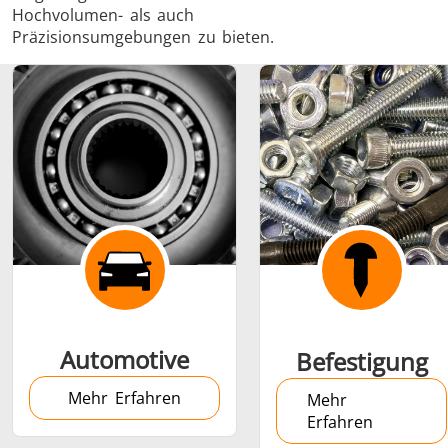
Hochvolumen- als auch
Präzisionsumgebungen zu bieten.
Schrumpfverbindung
Generator mit
Generatoren
Steuerge
Controller
Automotive
Befestigung
Mehr Erfahren
Mehr
Erfahren